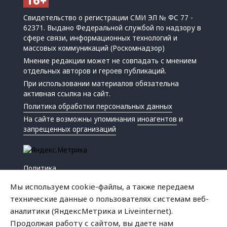
Свидетельство о регистрации СМИ ЭЛ № ФС 77 -
62371. Выдано Федеральной службой по надзору в
сфере связи, информационных технологий и
массовых коммуникаций (Роскомнадзор)
Мнение редакции может не совпадать с мнением
отдельных авторов и героев публикаций.
При использовании материалов обязательна
активная ссылка на сайт.
Политика обработки персональных данных
На сайте возможны упоминания
иноагентов
и
запрещенных организаций
Политика
Экономика
Мы используем cookie-файлы, а также передаем
Жизнь
технические данные о пользователях системам веб-
Происшествия
аналитики (ЯндексМетрика и Liveinternet).
Культура
Продолжая работу с сайтом, вы даете нам