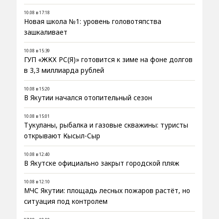
10.08 в 17:18
Новая школа №1: уровень головотяпства
зашкаливает
10.08 в 15:39
ГУП «ЖКХ РС(Я)» готовится к зиме на фоне долгов
в 3,3 миллиарда рублей
10.08 в 15:20
В Якутии начался отопительный сезон
10.08 в 15:01
Тукуланы, рыбалка и газовые скважины: туристы
открывают Кысыл-Сыр
10.08 в 12:40
В Якутске официально закрыт городской пляж
10.08 в 12:10
МЧС Якутии: площадь лесных пожаров растёт, но
ситуация под контролем