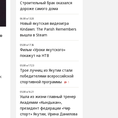
Строительный брак оказался
дороже самого дома
06.08 в 13:20
Новый якутская видеоигра
Kindawn: The Parish Remembers
fo
вышла в Steam
05.08 в 17:36
Фильм «Уроки якутского»
покажут на НТВ
05.08 в 17:23
Трое лучниц из Якутии стали
к
победителями всероссийской
спортивной программы
1
05.08 в 16:21
Ушла из жизни главный тренер
Академии «Кындыкан»,
президент федерации «Чир
спорт» Якутии, Ирина Данилова