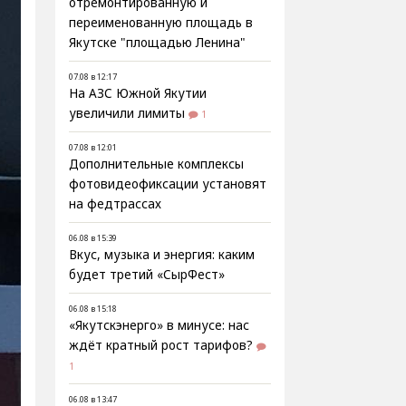
отремонтированную и
переименованную площадь в
Якутске "площадью Ленина"
07.08 в 12:17
На АЗС Южной Якутии
увеличили лимиты
1
07.08 в 12:01
Дополнительные комплексы
фотовидеофиксации установят
на федтрассах
06.08 в 15:39
Вкус, музыка и энергия: каким
будет третий «СырФест»
06.08 в 15:18
«Якутскэнерго» в минусе: нас
ждёт кратный рост тарифов?
1
06.08 в 13:47