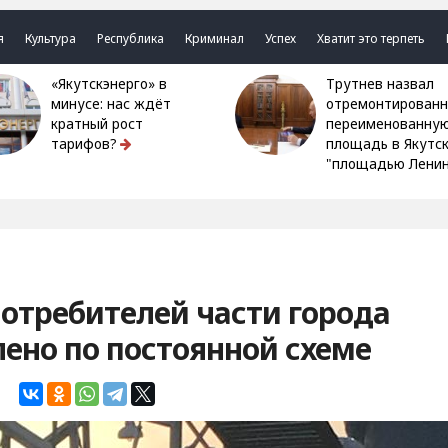
я
Культура
Республика
Криминал
Успех
Хватит это терпеть
«Якутскэнерго» в
Трутнев назвал
минусе: нас ждёт
отремонтированн
кратный рост
переименованну
тарифов?
площадь в Якутс
"площадью Ленин
отребителей части города
лено по постоянной схеме