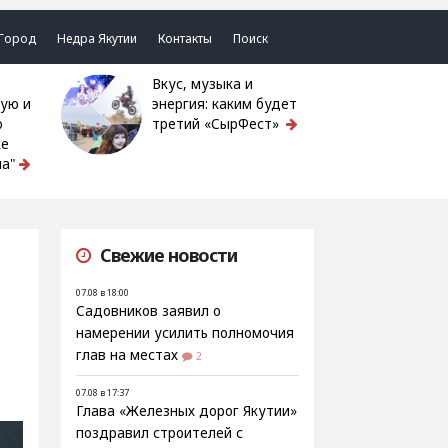
Город
Недра Якутии
Контакты
Поиск
Вкус, музыка и
ую и
энергия: каким будет
ю
третий «СырФест»
ке
а"
Свежие новости
07.08 в 18:00
Садовников заявил о
намерении усилить полномочия
глав на местах
2
07.08 в 17:37
Глава «Железных дорог Якутии»
поздравил строителей с