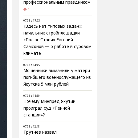
профессиональным праздником
1
07.08 в 17:03
«Здесь нет типовых задач»:
начальник стройплощадки
«Полюс Строя» Евгений
Самсонов — о работе в суровом
климате
07.08 в 14:45
Мошенники выманили у матери
погибшего военнослужащего из
Якутска 5 млн рублей
07.08 в 13:30
Почему Минпред Якутии
проиграл суд «Пенной
станции»?
07.08 в 12:48
Трутнев назвал