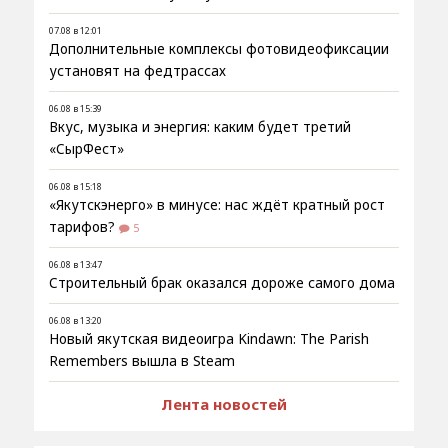
07.08 в 12:01
Дополнительные комплексы фотовидеофиксации
установят на федтрассах
06.08 в 15:39
Вкус, музыка и энергия: каким будет третий
«СырФест»
06.08 в 15:18
«Якутскэнерго» в минусе: нас ждёт кратный рост
тарифов?
5
06.08 в 13:47
Строительный брак оказался дороже самого дома
06.08 в 13:20
Новый якутская видеоигра Kindawn: The Parish
Remembers вышла в Steam
Лента новостей