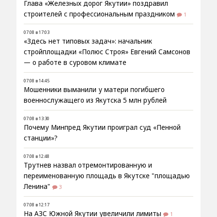
Глава «Железных дорог Якутии» поздравил
строителей с профессиональным праздником
1
07.08 в 17:03
«Здесь нет типовых задач»: начальник
стройплощадки «Полюс Строя» Евгений Самсонов
— о работе в суровом климате
07.08 в 14:45
Мошенники выманили у матери погибшего
военнослужащего из Якутска 5 млн рублей
07.08 в 13:30
Почему Минпред Якутии проиграл суд «Пенной
станции»?
07.08 в 12:48
Трутнев назвал отремонтированную и
переименованную площадь в Якутске "площадью
Ленина"
3
07.08 в 12:17
На АЗС Южной Якутии увеличили лимиты
1