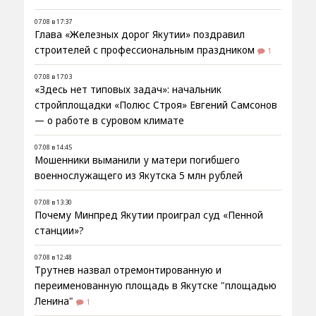
07.08 в 17:37
Глава «Железных дорог Якутии» поздравил
строителей с профессиональным праздником
1
07.08 в 17:03
«Здесь нет типовых задач»: начальник
стройплощадки «Полюс Строя» Евгений Самсонов
— о работе в суровом климате
07.08 в 14:45
Мошенники выманили у матери погибшего
военнослужащего из Якутска 5 млн рублей
07.08 в 13:30
Почему Минпред Якутии проиграл суд «Пенной
станции»?
07.08 в 12:48
Трутнев назвал отремонтированную и
переименованную площадь в Якутске "площадью
Ленина"
1