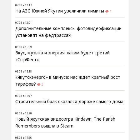
07.08 в 12:17
На АЗС Южной Якутии увеличили лимиты
1
07.08 в 12:01
Дополнительные комплексы фотовидеофиксации
установят на федтрассах
06.08 в 15:39
Вкус, музыка и энергия: каким будет третий
«СырФест»
06.08 в 15:18
«Якутскэнерго» в минусе: нас ждёт кратный рост
тарифов?
3
06.08 в 13:47
Строительный брак оказался дороже самого дома
06.08 в 13:20
Новый якутская видеоигра Kindawn: The Parish
Remembers вышла в Steam
05.08 в 17:36