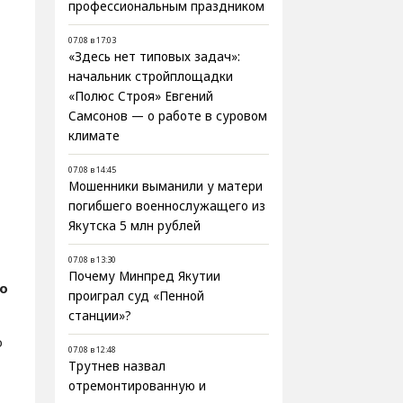
профессиональным праздником
07.08 в 17:03
«Здесь нет типовых задач»:
начальник стройплощадки
«Полюс Строя» Евгений
Самсонов — о работе в суровом
климате
07.08 в 14:45
Мошенники выманили у матери
погибшего военнослужащего из
Якутска 5 млн рублей
07.08 в 13:30
Почему Минпред Якутии
fo
проиграл суд «Пенной
станции»?
о
07.08 в 12:48
Трутнев назвал
отремонтированную и