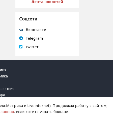
Лента новостей
Соцсети
Вконтакте
Telegram
Twitter
ика
мика
ь
шествия
ура
блика
ксМетрика и Liveinternet). Продолжая работу с сайтом,
инал
 данных
, если хотите узнать больше.