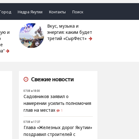
Город
Недра Якутии
Контакты
Поиск
Вкус, музыка и
ую и
энергия: каким будет
ю
третий «СырФест»
ке
а"
Свежие новости
07.08 в 18:00
Садовников заявил о
намерении усилить полномочия
глав на местах
1
07.08 в 17:37
Глава «Железных дорог Якутии»
поздравил строителей с