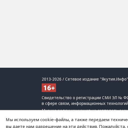
2013-2026 / Сетевое издание "Якутия.Инфо"
Свидетельство о регистрации СМИ ЭЛ № ФС
в сфере связи, информационных технологи
Мнение редакции может не совпадать с мн
При использовании материалов обязательна
Мы используем cookie-файлы, а также передаем техниче
Политика обработки персональных данных
вы даете нам разрешение на эти действия. Пожалуйста,