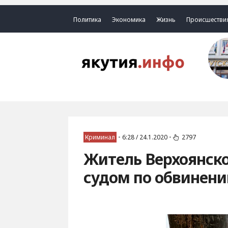
Политика
Экономика
Жизнь
Происшестви
Криминал
•
6:28 / 24.1.2020
•
2797
Житель Верхоянско
судом по обвинени