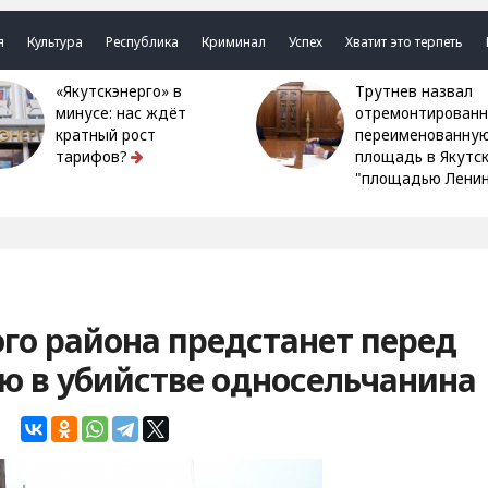
я
Культура
Республика
Криминал
Успех
Хватит это терпеть
«Якутскэнерго» в
Трутнев назвал
минусе: нас ждёт
отремонтированн
кратный рост
переименованну
тарифов?
площадь в Якутс
"площадью Ленин
го района предстанет перед
ю в убийстве односельчанина