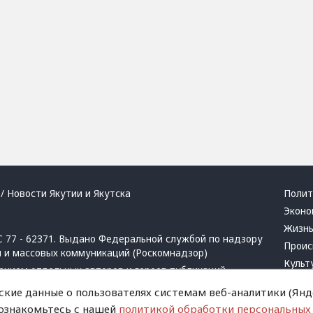
/ Новости Якутии и Якутска
Полит
Эконо
Жизн
 77 - 62371. Выдано Федеральной службой по надзору
Проис
й и массовых коммуникаций (Роскомнадзор)
Культ
ением отдельных авторов и героев публикаций.
Респу
 активная ссылка на сайт.
ские данные о пользователях системам веб-аналитики (Янде
Крим
 ознакомьтесь с нашей
политикой обработки персональных