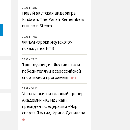
06.08 в 13:20
Новый якутская видеоигра
Kindawn: The Parish Remembers
вышла в Steam
05.08 в 17:36
Фильм «Уроки якутского»
покажут на НТВ
05.08 в 17:23
Трое лучниц из Якутии стали
победителями всероссийской
спортивной программы
1
05.08 в 16:21
Ушла из жизни главный тренер
Академии «Кындыкан»,
президент федерации «Чир
спорт» Якутии, Ирина Данилова
1