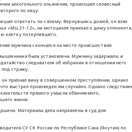
янии алкогольного опьянения, произошел словесный
второго по лицу.
решил ответить по-своему. Вернувшись домой, он взял
ье «МЦ 21-12», на мотоцикле приехал к дому оппонента
ую клетку потерпевшего.
ения мужчина скончался на месте происшествия.
мышленника была установлена. Мужчину задержали, и
датайство следователя об избрании в отношении него
 под стражу.
 он признал вину в совершенном преступлении, однако
 что выстрел произведен им случайно. Однако следствие
оказательств прямого умысла обвиняемого,
вшего жизни.
ершено. Материалы дела направлены в суд для
дителя СУ СК России по Республике Саха (Якутия) по