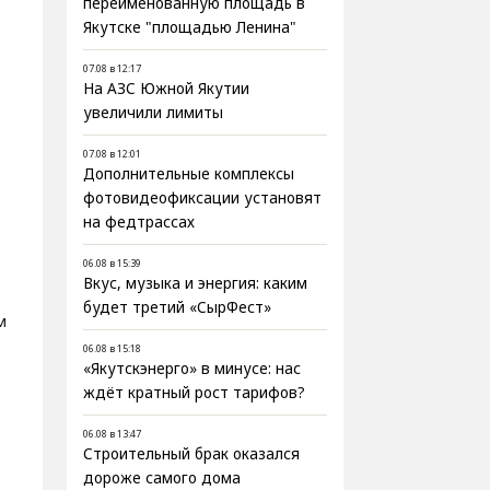
переименованную площадь в
Якутске "площадью Ленина"
07.08 в 12:17
На АЗС Южной Якутии
,
увеличили лимиты
07.08 в 12:01
Дополнительные комплексы
фотовидеофиксации установят
на федтрассах
06.08 в 15:39
Вкус, музыка и энергия: каким
будет третий «СырФест»
м
06.08 в 15:18
«Якутскэнерго» в минусе: нас
ждёт кратный рост тарифов?
06.08 в 13:47
Строительный брак оказался
дороже самого дома