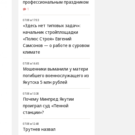
профессиональным праздником
1
07.08 в 17:03
«Здесь нет типовых задач»:
начальник стройплощадки
«Полюс Строя» Евгений
Самсонов — о работе в суровом
климате
07.08 в 14:45
Мошенники выманили у матери
погибшего военнослужащего из
Якутска 5 млн рублей
07.08 в 13:30
Почему Минпред Якутии
проиграл суд «Пенной
станции»?
07.08 в 12:48
Трутнев назвал