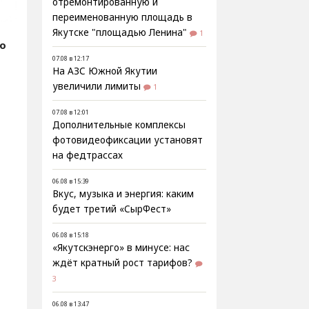
отремонтированную и
переименованную площадь в
Якутске "площадью Ленина"
1
fo
07.08 в 12:17
На АЗС Южной Якутии
увеличили лимиты
1
07.08 в 12:01
Дополнительные комплексы
фотовидеофиксации установят
на федтрассах
06.08 в 15:39
Вкус, музыка и энергия: каким
будет третий «СырФест»
06.08 в 15:18
«Якутскэнерго» в минусе: нас
ждёт кратный рост тарифов?
3
06.08 в 13:47