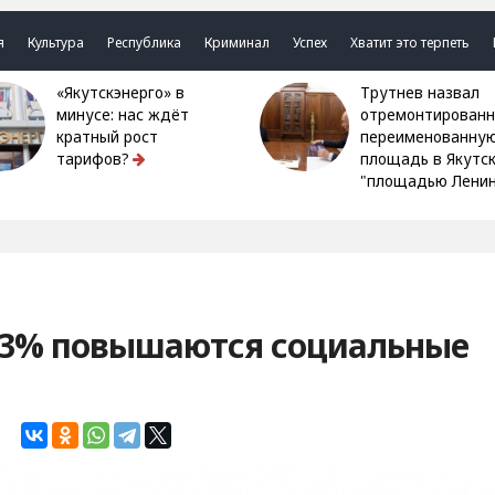
я
Культура
Республика
Криминал
Успех
Хватит это терпеть
«Якутскэнерго» в
Трутнев назвал
минусе: нас ждёт
отремонтированн
кратный рост
переименованну
тарифов?
площадь в Якутс
"площадью Ленин
а 3% повышаются социальные