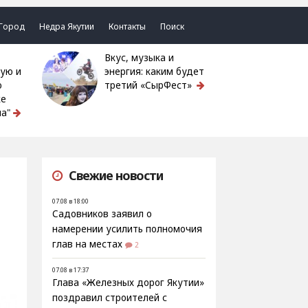
Город
Недра Якутии
Контакты
Поиск
Вкус, музыка и
ую и
энергия: каким будет
ю
третий «СырФест»
ке
а"
Свежие новости
07.08 в 18:00
Садовников заявил о
намерении усилить полномочия
глав на местах
2
07.08 в 17:37
Глава «Железных дорог Якутии»
поздравил строителей с