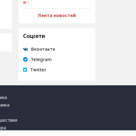
1
Лента новостей
Соцсети
Вконтакте
Telegram
Twitter
ика
мика
ь
шествия
ура
блика