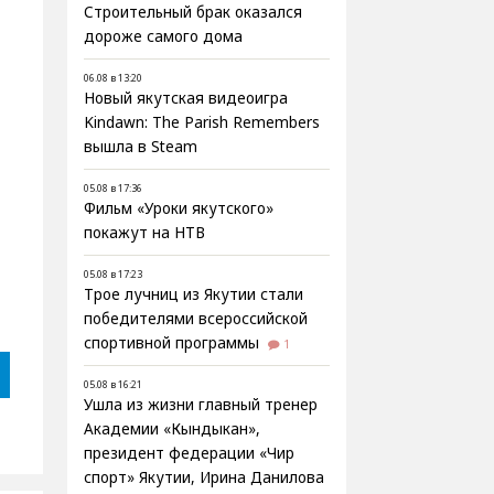
Строительный брак оказался
дороже самого дома
06.08 в 13:20
Новый якутская видеоигра
Kindawn: The Parish Remembers
вышла в Steam
05.08 в 17:36
Фильм «Уроки якутского»
покажут на НТВ
05.08 в 17:23
Трое лучниц из Якутии стали
победителями всероссийской
спортивной программы
1
05.08 в 16:21
Ушла из жизни главный тренер
Академии «Кындыкан»,
президент федерации «Чир
спорт» Якутии, Ирина Данилова