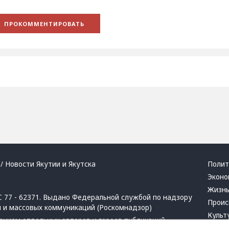
/ Новости Якутии и Якутска
Полит
Эконо
Жизн
 77 - 62371. Выдано Федеральной службой по надзору
Проис
й и массовых коммуникаций (Роскомнадзор)
Культ
ением отдельных авторов и героев публикаций.
Респу