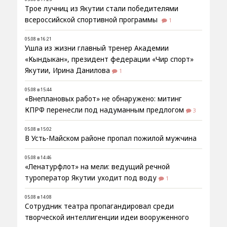
Трое лучниц из Якутии стали победителями
всероссийской спортивной программы
1
05.08 в 16:21
Ушла из жизни главный тренер Академии
«Кындыкан», президент федерации «Чир спорт»
Якутии, Ирина Данилова
1
05.08 в 15:44
«Внеплановых работ» не обнаружено: митинг
КПРФ перенесли под надуманным предлогом
3
05.08 в 15:02
В Усть-Майском районе пропал пожилой мужчина
05.08 в 14:46
«Ленатурфлот» на мели: ведущий речной
туроператор Якутии уходит под воду
1
05.08 в 14:08
Сотрудник театра пропагандировал среди
творческой интеллигенции идеи вооруженного