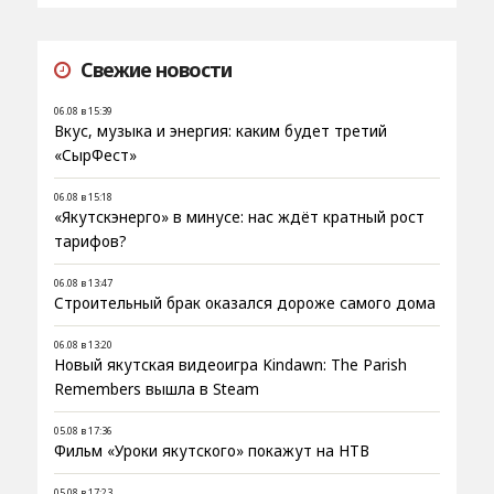
Свежие новости
06.08 в 15:39
Вкус, музыка и энергия: каким будет третий
«СырФест»
06.08 в 15:18
«Якутскэнерго» в минусе: нас ждёт кратный рост
тарифов?
06.08 в 13:47
Строительный брак оказался дороже самого дома
06.08 в 13:20
Новый якутская видеоигра Kindawn: The Parish
Remembers вышла в Steam
05.08 в 17:36
Фильм «Уроки якутского» покажут на НТВ
05.08 в 17:23