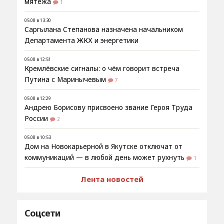
мятежа
1
05.08 в 13:30
Саргылана Степанова назначена начальником
Департамента ЖКХ и энергетики
05.08 в 12:51
Кремлёвские сигналы: о чём говорит встреча
Путина с Маринычевым
7
05.08 в 12:29
Андрею Борисову присвоено звание Героя Труда
России
2
05.08 в 10:53
Дом на Новокарьерной в Якутске отключат от
коммуникаций — в любой день может рухнуть
1
Лента новостей
Соцсети