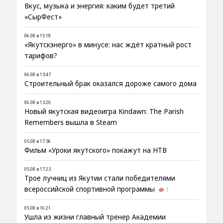
Вкус, музыка и энергия: каким будет третий
«СырФест»
06.08 в 15:18
«Якутскэнерго» в минусе: нас ждёт кратный рост
тарифов?
06.08 в 13:47
Строительный брак оказался дороже самого дома
06.08 в 13:20
Новый якутская видеоигра Kindawn: The Parish
Remembers вышла в Steam
05.08 в 17:36
Фильм «Уроки якутского» покажут на НТВ
05.08 в 17:23
Трое лучниц из Якутии стали победителями
всероссийской спортивной программы
1
05.08 в 16:21
Ушла из жизни главный тренер Академии