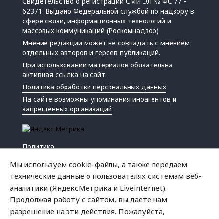
Свидетельство о регистрации СМИ ЭЛ № ФС 77 -
62371. Выдано Федеральной службой по надзору в
сфере связи, информационных технологий и
массовых коммуникаций (Роскомнадзор)
Мнение редакции может не совпадать с мнением
отдельных авторов и героев публикаций.
При использовании материалов обязательна
активная ссылка на сайт.
Политика обработки персональных данных
На сайте возможны упоминания
иноагентов
и
запрещенных организаций
Политика
Экономика
Мы используем cookie-файлы, а также передаем
Жизнь
технические данные о пользователях системам веб-
Происшествия
аналитики (ЯндексМетрика и Liveinternet).
Культура
Продолжая работу с сайтом, вы даете нам
Республика
разрешение на эти действия. Пожалуйста,