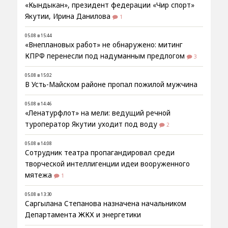
«Кындыкан», президент федерации «Чир спорт»
Якутии, Ирина Данилова
1
05.08 в 15:44
«Внеплановых работ» не обнаружено: митинг
КПРФ перенесли под надуманным предлогом
3
05.08 в 15:02
В Усть-Майском районе пропал пожилой мужчина
05.08 в 14:46
«Ленатурфлот» на мели: ведущий речной
туроператор Якутии уходит под воду
2
05.08 в 14:08
Сотрудник театра пропагандировал среди
творческой интеллигенции идеи вооруженного
мятежа
1
05.08 в 13:30
Саргылана Степанова назначена начальником
Департамента ЖКХ и энергетики