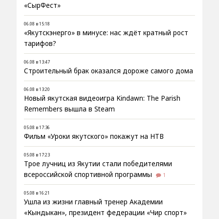
«СырФест»
06.08 в 15:18
«Якутскэнерго» в минусе: нас ждёт кратный рост
тарифов?
06.08 в 13:47
Строительный брак оказался дороже самого дома
06.08 в 13:20
Новый якутская видеоигра Kindawn: The Parish
Remembers вышла в Steam
05.08 в 17:36
Фильм «Уроки якутского» покажут на НТВ
05.08 в 17:23
Трое лучниц из Якутии стали победителями
всероссийской спортивной программы
1
05.08 в 16:21
Ушла из жизни главный тренер Академии
«Кындыкан», президент федерации «Чир спорт»