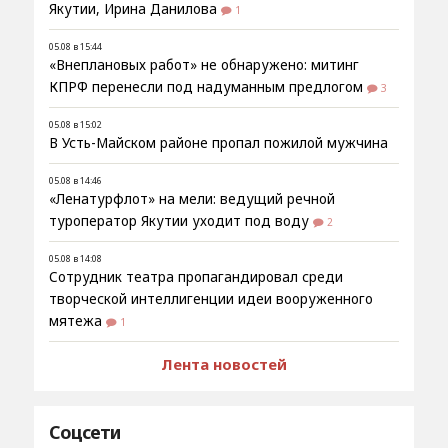
Якутии, Ирина Данилова
1
05.08 в 15:44
«Внеплановых работ» не обнаружено: митинг
КПРФ перенесли под надуманным предлогом
3
05.08 в 15:02
В Усть-Майском районе пропал пожилой мужчина
05.08 в 14:46
«Ленатурфлот» на мели: ведущий речной
туроператор Якутии уходит под воду
2
05.08 в 14:08
Сотрудник театра пропагандировал среди
творческой интеллигенции идеи вооруженного
мятежа
1
Лента новостей
Соцсети