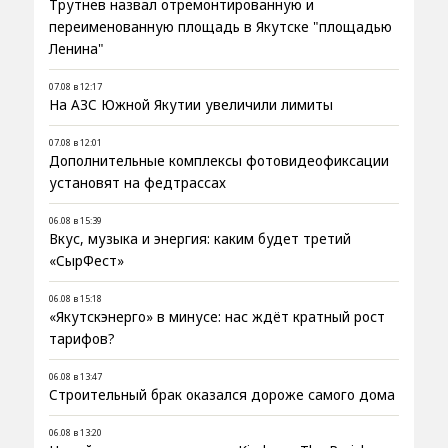
Трутнев назвал отремонтированную и
переименованную площадь в Якутске "площадью
Ленина"
07.08 в 12:17
На АЗС Южной Якутии увеличили лимиты
07.08 в 12:01
Дополнительные комплексы фотовидеофиксации
установят на федтрассах
06.08 в 15:39
Вкус, музыка и энергия: каким будет третий
«СырФест»
06.08 в 15:18
«Якутскэнерго» в минусе: нас ждёт кратный рост
тарифов?
06.08 в 13:47
Строительный брак оказался дороже самого дома
06.08 в 13:20