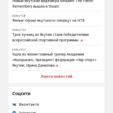
Новый якутская видеоигра Kindawn: The Parish
Remembers вышла в Steam
05.08 в 17:36
Фильм «Уроки якутского» покажут на НТВ
05.08 в 17:23
Трое лучниц из Якутии стали победителями
всероссийской спортивной программы
1
05.08 в 16:21
Ушла из жизни главный тренер Академии
«Кындыкан», президент федерации «Чир спорт»
Якутии, Ирина Данилова
1
Лента новостей
Соцсети
Вконтакте
Telegram