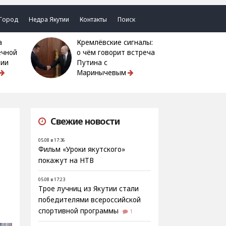
Город
Недра Якутии
Контакты
Поиск
Кремлёвские сигналы:
ечной
о чём говорит встреча
тии
Путина с
Маринычевым
Свежие новости
05.08 в 17:36
Фильм «Уроки якутского»
покажут на НТВ
05.08 в 17:23
Трое лучниц из Якутии стали
победителями всероссийской
спортивной программы
1