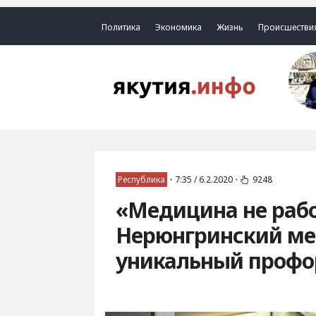
Политика
Экономика
Жизнь
Происшестви
Республика
•
7:35 / 6.2.2020
•
9248
«Медицина не рабо
Нерюнгринский ме
уникальный профо