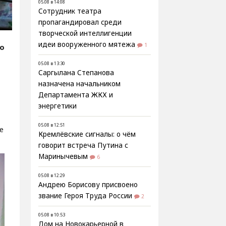
05.08 в 14:08
Сотрудник театра
пропагандировал среди
творческой интеллигенции
идеи вооруженного мятежа
1
fo
05.08 в 13:30
Саргылана Степанова
назначена начальником
Департамента ЖКХ и
й
энергетики
05.08 в 12:51
е
Кремлёвские сигналы: о чём
говорит встреча Путина с
Маринычевым
6
05.08 в 12:29
Андрею Борисову присвоено
звание Героя Труда России
2
05.08 в 10:53
Дом на Новокарьерной в