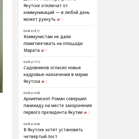
Якутске отключат от
коммуникаций — в любой день
может рухнуть
1
04.08 в 18:11
Коммунистам не дали
помитинговать на площади
Марата
7
04.08 в 17:13
Садовников огласил новые
кадровые назначения в мэрии
Якутска
2
04.08 в 14:58
Архиепископ Роман совершил
панихиду на месте захоронения
первого президента Якутии
2
04.08 в 14:46
В Якутске хотят установить
четвёртый пост