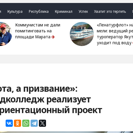
я
Культура
Республика
Криминал
Успех
Хватит это терпеть
Коммунистам не дали
«Ленатурфлот» на
помитинговать на
мели: ведущий р
площади Марата
туроператор Яку
уходит под воду
та, а призвание»:
дколледж реализует
риентационный проект