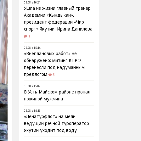
05.08 в 16:21
Ушла из жизни главный тренер
Академии «Кындыкан»,
президент федерации «Чир
спорт» Якутии, Ирина Данилова
1
05.08 в 15:44
«Внеплановых работ» не
обнаружено: митинг КПРФ
перенесли под надуманным
предлогом
3
05.08 в 15:02
В Усть-Майском районе пропал
пожилой мужчина
05.08 в 14:46
«Ленатурфлот» на мели:
ведущий речной туроператор
Якутии уходит под воду