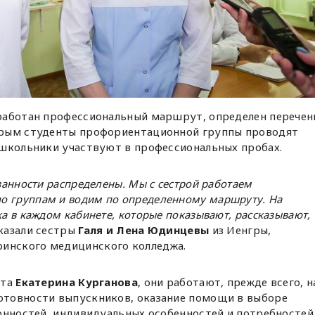
работан профессиональный маршрут, определен перечен
орым студенты профориентационной группы проводят
 школьники участвуют в профессиональных пробах.
язанности распределены. Мы с сестрой работаем
о группам и водим по определенному маршруту. На
ка в каждом кабинете, которые показывают, рассказывают,
сказали сестры
Галя и Лена Юдинцевы
из Иенгры,
ринского медицинского колледжа.
кта
Екатерина Курганова
, они работают, прежде всего, н
отовности выпускников, оказание помощи в выборе
онностей, индивидуальных особенностей и потребностей