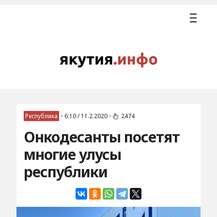
Республика
•
6:10 / 11.2.2020
•
2474
Онкодесанты посетят
многие улусы
республики