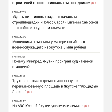
строителей с профессиональным праздником
1
07.08 в 17:03
«Здесь нет типовых задач»: начальник
стройплощадки «Полюс Строя» Евгений Самсонов
— о работе в суровом климате
07.08 в 14:45
Мошенники выманили у матери погибшего
военнослужащего из Якутска 5 млн рублей
07.08 в 13:30
Почему Минпред Якутии проиграл суд «Пенной
станции»?
07.08 в 12:48
Трутнев назвал отремонтированную и
переименованную площадь в Якутске "площадью
Ленина"
1
07.08 в 12:17
На АЗС Южной Якутии увеличили лимиты
1