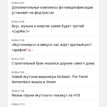
07.08 в 12:01
Дополнительные комплексы фотовидеофиксации
установят на федтрассах
06.08 в 15:39
Вкус, музыка и энергия: каким будет третий
«СырФест»
06.08 в 15:18
«Якутскэнерго» в минусе: нас ждёт кратный рост
тарифов?
2
06.08 в 13:47
Строительный брак оказался дороже самого дома
06.08 в 13:20
Новый якутская видеоигра Kindawn: The Parish
Remembers вышла в Steam
05.08 в 17:36
Фильм «Уроки якутского» покажут на НТВ
05.08 в 17:23