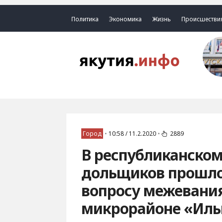
Политика
Экономика
Жизнь
Происшестви
Город
•
10:58 / 11.2.2020
•
2889
В республиканско
дольщиков прошло
вопросу межевания
микрорайоне «Иль