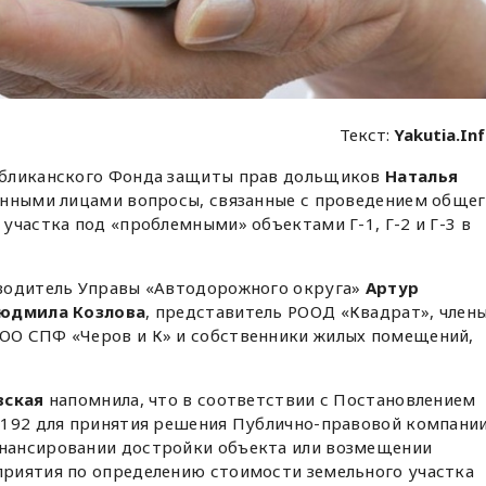
Текст:
Yakutia.In
бликанского Фонда защиты прав дольщиков
Наталья
анными лицами вопросы, связанные с проведением обще
участка под «проблемными» объектами Г-1, Г-2 и Г-3 в
водитель Управы «Автодорожного округа»
Артур
юдмила Козлова
, представитель РООД «Квадрат», член
ОО СПФ «Черов и К» и собственники жилых помещений,
вская
напомнила, что в соответствии с Постановлением
1192 для принятия решения Публично-правовой компани
нансировании достройки объекта или возмещении
риятия по определению стоимости земельного участка