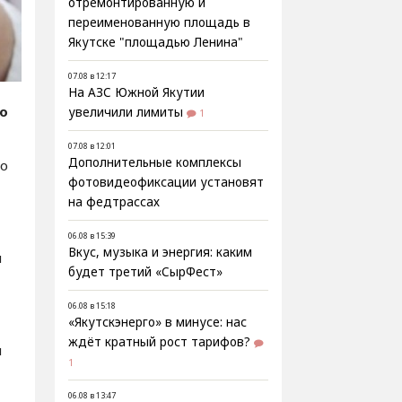
отремонтированную и
переименованную площадь в
Якутске "площадью Ленина"
07.08 в 12:17
На АЗС Южной Якутии
fo
увеличили лимиты
1
07.08 в 12:01
Дополнительные комплексы
го
фотовидеофиксации установят
на федтрассах
06.08 в 15:39
Вкус, музыка и энергия: каким
ы
будет третий «СырФест»
06.08 в 15:18
«Якутскэнерго» в минусе: нас
ждёт кратный рост тарифов?
и
1
06.08 в 13:47