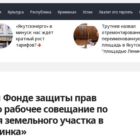
я
Культура
Республика
Криминал
Успех
Хватит это терпеть
«Якутскэнерго» в
Трутнев назвал
минусе: нас ждёт
отремонтированн
кратный рост
переименованну
тарифов?
площадь в Якутс
"площадью Ленин
м Фонде защиты прав
 рабочее совещание по
 земельного участка в
инка»