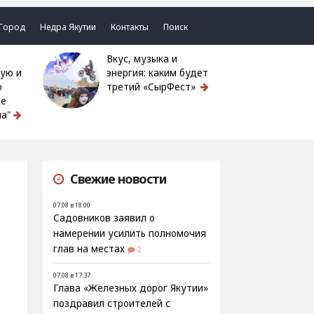
Город
Недра Якутии
Контакты
Поиск
Вкус, музыка и
ую и
энергия: каким будет
ю
третий «СырФест»
ке
а"
Свежие новости
07.08 в 18:00
Садовников заявил о
намерении усилить полномочия
глав на местах
2
07.08 в 17:37
Глава «Железных дорог Якутии»
поздравил строителей с