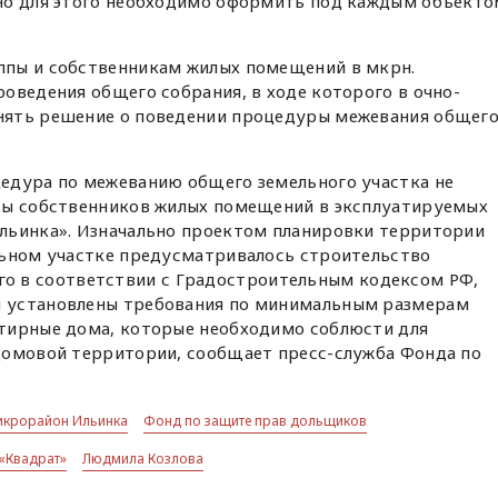
но для этого необходимо оформить под каждым объекто
ппы и собственникам жилых помещений в мкрн.
оведения общего собрания, в ходе которого в очно-
нять решение о поведении процедуры межевания общег
едура по межеванию общего земельного участка не
сы собственников жилых помещений в эксплуатируемых
льинка». Изначально проектом планировки территории
льном участке предусматривалось строительство
 того в соответствии с Градостроительным кодексом РФ,
 установлены требования по минимальным размерам
тирные дома, которые необходимо соблюсти для
домовой территории, сообщает пресс-служба Фонда по
икрорайон Ильинка
Фонд по защите прав дольщиков
«Квадрат»
Людмила Козлова