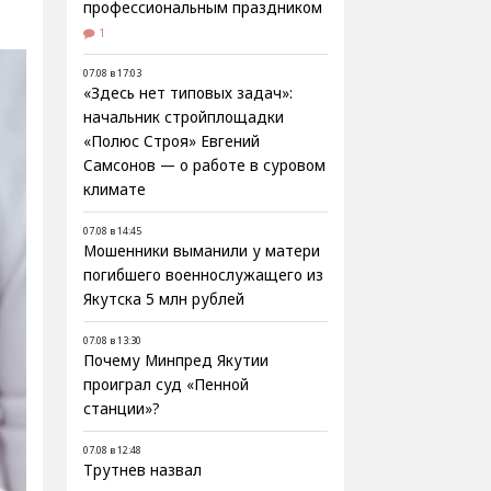
профессиональным праздником
1
07.08 в 17:03
«Здесь нет типовых задач»:
начальник стройплощадки
«Полюс Строя» Евгений
Самсонов — о работе в суровом
климате
07.08 в 14:45
Мошенники выманили у матери
погибшего военнослужащего из
Якутска 5 млн рублей
07.08 в 13:30
Почему Минпред Якутии
проиграл суд «Пенной
станции»?
07.08 в 12:48
Трутнев назвал