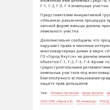
вложенных ими денежных средств, 
Г-1, Г-2, Г-3, Г-4 земельные участки.
Представителям инициативной гру
«Ильинка» разъяснена процедура пр
заочной форме жильцы должны при
земельного участка.
Дополнительно сообщаем, что проц
нарушает права и законные интере
многоквартирных домах в мкрн. «И
ГО «Город Якутск» на данном земе
объектов Г-1, Г-2, Г-3, Г-4. Кроме
градостроительными регламентами
земельных участков под многоквар
благополучного использования при
защите прав дольщиков.
Теги:
Наталья Чусовская
Артур Аргунов
м
ООО СПФ «Черов и К»
УК «Новатор»
РООД 