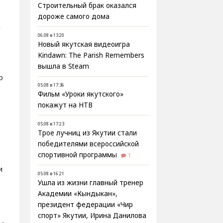
Строительный брак оказался
дороже самого дома
а
06.08 в 13:20
Новый якутская видеоигра
Kindawn: The Parish Remembers
вышла в Steam
о
05.08 в 17:36
Фильм «Уроки якутского»
покажут на НТВ
05.08 в 17:23
Трое лучниц из Якутии стали
победителями всероссийской
спортивной программы
1
и
05.08 в 16:21
Ушла из жизни главный тренер
Академии «Кындыкан»,
президент федерации «Чир
спорт» Якутии, Ирина Данилова