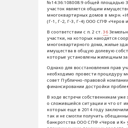
№14:36:108008:9 общей площадью 3
участок является общим имуществ
многоквартирных домов в мкрн. «И
(Г-1, Г-2, Г-3, Г-4) ООО СПФ «Черов и
В соответствии с п. 2 ст.
36
Земельн
участки, на которых находятся со
многоквартирного дома, жилые здан
имущества в общую долевую собств
которые установлены жилищным за
Однако для восстановления прав у
необходимо провести процедуру ме
совет Публично-правовой компани
финансировании достройки пробле
В ходе встречи собственникам уже
о сложившейся ситуации и что от и
которых еще в 2014 году заключили
так и не смогли получить обещанн
банкротства ООО СПФ «Черов и К» 