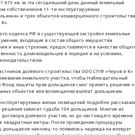
7 673 кв. м. На сегодняшний день данный земельный
ом собственников 11-ти эксплуатируемых
льинка» и трех объектов незавершенного строительств
 К».
ого кодекса РФ в существующей застройке земельные
оружения, входящие в состав общего имущества
ия и иные строения, предоставляются в качестве общег
енность домовладельцев в порядке и на условиях,
конодательством.
частников долевого строительства ООО СПФ «Черов и К»
жевания земельного участка, чтобы Наблюдательный
и Фонд защиты прав дольщиков смог принять решение о
мных объектов или возмещении выплат дольщикам.
 эксплуатируемых жилых помещений подробно рассказал
х решения зависит судьба 104 дольщиков. Многие из
 договора долевого участия, но до настоящего времени
ые квадратные метры. После проведения процедуры
у дольщиков наконец-то появилась надежда на возврат