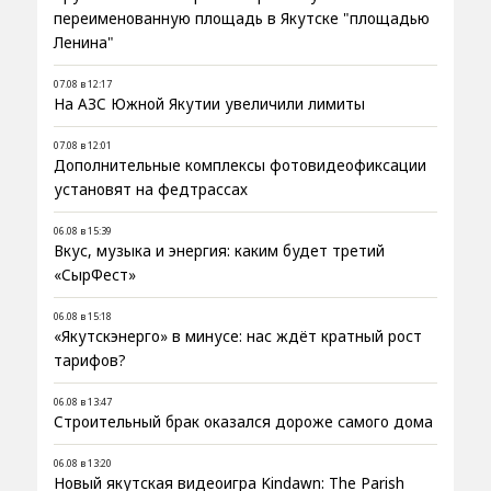
переименованную площадь в Якутске "площадью
Ленина"
07.08 в 12:17
На АЗС Южной Якутии увеличили лимиты
07.08 в 12:01
Дополнительные комплексы фотовидеофиксации
установят на федтрассах
06.08 в 15:39
Вкус, музыка и энергия: каким будет третий
«СырФест»
06.08 в 15:18
«Якутскэнерго» в минусе: нас ждёт кратный рост
тарифов?
06.08 в 13:47
Строительный брак оказался дороже самого дома
06.08 в 13:20
Новый якутская видеоигра Kindawn: The Parish