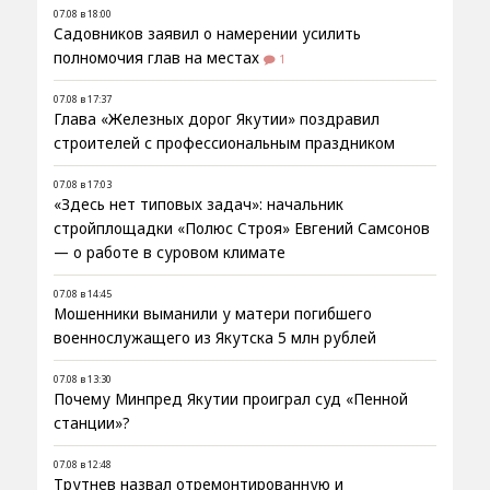
07.08 в 18:00
Садовников заявил о намерении усилить
полномочия глав на местах
1
07.08 в 17:37
Глава «Железных дорог Якутии» поздравил
строителей с профессиональным праздником
07.08 в 17:03
«Здесь нет типовых задач»: начальник
стройплощадки «Полюс Строя» Евгений Самсонов
— о работе в суровом климате
07.08 в 14:45
Мошенники выманили у матери погибшего
военнослужащего из Якутска 5 млн рублей
07.08 в 13:30
Почему Минпред Якутии проиграл суд «Пенной
станции»?
07.08 в 12:48
Трутнев назвал отремонтированную и