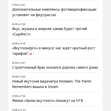
07.08 в 12:01
Дополнительные комплексы фотовидеофиксации
установят на федтрассах
06.08 в 15:39
Вкус, музыка и энергия: каким будет третий
«СырФест»
06.08 в 15:18
«Якутскэнерго» в минусе: нас ждёт кратный рост
тарифов?
1
06.08 в 13:47
Строительный брак оказался дороже самого дома
06.08 в 13:20
Новый якутская видеоигра Kindawn: The Parish
Remembers вышла в Steam
05.08 в 17:36
Фильм «Уроки якутского» покажут на НТВ
05.08 в 17:23