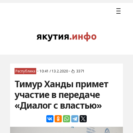
Республика
•
10:41 / 13.2.2020
•
3371
Тимур Ханды примет
участие в передаче
«Диалог с властью»