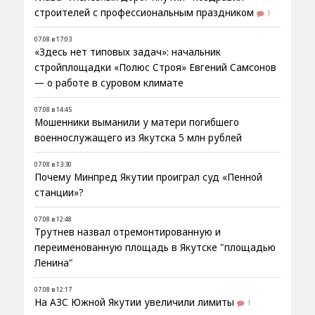
строителей с профессиональным праздником
1
07.08 в 17:03
«Здесь нет типовых задач»: начальник
стройплощадки «Полюс Строя» Евгений Самсонов
— о работе в суровом климате
07.08 в 14:45
Мошенники выманили у матери погибшего
военнослужащего из Якутска 5 млн рублей
07.08 в 13:30
Почему Минпред Якутии проиграл суд «Пенной
станции»?
07.08 в 12:48
Трутнев назвал отремонтированную и
переименованную площадь в Якутске "площадью
Ленина"
07.08 в 12:17
На АЗС Южной Якутии увеличили лимиты
1