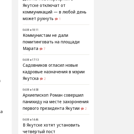
Якутске отключат от
коммуникаций — в любой день
может рухнуть
1
04.08 в 18:11
о
Коммунистам не дали
помитинговать на площади
Марата
7
04.08 в 17:13
Садовников огласил новые
кадровые назначения в мэрии
Якутска
2
в
04.08 в 14:58
Архиепископ Роман совершил
панихиду на месте захоронения
первого президента Якутии
2
да
04.08 в 14:46
В Якутске хотят установить
четвёртый пост