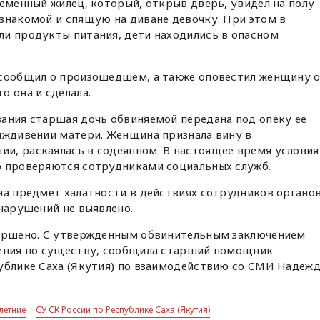
ременный жилец, который, открыв дверь, увидел на полу
знакомой и спящую на диване девочку. При этом в
ли продукты питания, дети находились в опасном
.
 сообщил о произошедшем, а также оповестил женщину 
о она и сделала.
ания старшая дочь обвиняемой передана под опеку ее
 иждивении матери. Женщина признала вину в
и, раскаялась в содеянном. В настоящее время условия
о проверяются сотрудниками социальных служб.
на предмет халатности в действиях сотрудников органо
 нарушений не выявлено.
вершено. С утвержденным обвинительным заключением
рения по существу, сообщила старший помощник
публике Саха (Якутия) по взаимодействию со СМИ Надеж
летние
СУ СК России по Республике Саха (Якутия)