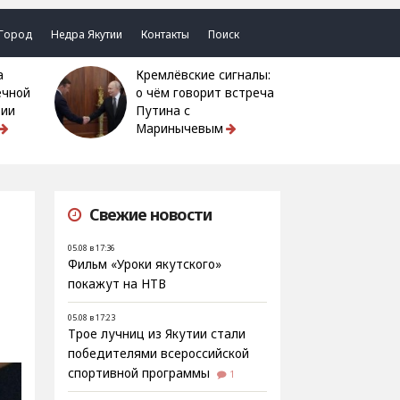
Город
Недра Якутии
Контакты
Поиск
Кремлёвские сигналы:
ечной
о чём говорит встреча
тии
Путина с
Маринычевым
Свежие новости
05.08 в 17:36
Фильм «Уроки якутского»
покажут на НТВ
05.08 в 17:23
Трое лучниц из Якутии стали
победителями всероссийской
спортивной программы
1