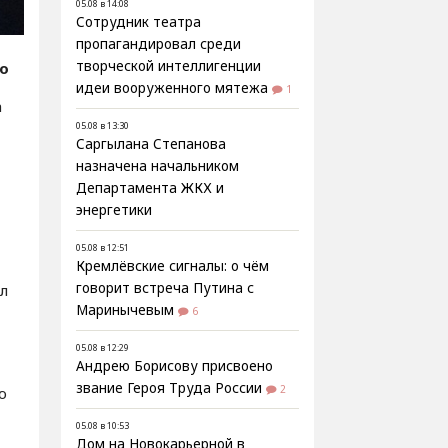
05.08 в 14:08
Сотрудник театра
пропагандировал среди
творческой интеллигенции
fo
идеи вооруженного мятежа
1
а
05.08 в 13:30
Саргылана Степанова
назначена начальником
Департамента ЖКХ и
энергетики
05.08 в 12:51
Кремлёвские сигналы: о чём
говорит встреча Путина с
л
Маринычевым
6
05.08 в 12:29
Андрею Борисову присвоено
звание Героя Труда России
2
ю
05.08 в 10:53
Дом на Новокарьерной в