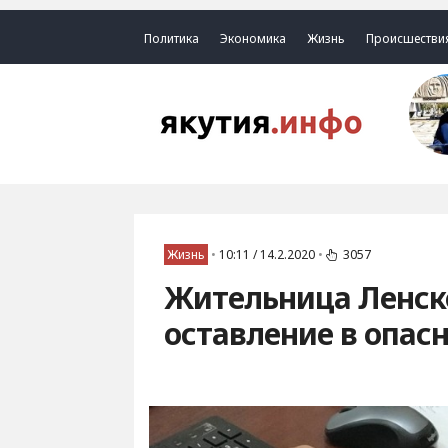
Политика
Экономика
Жизнь
Происшестви
Жизнь
•
10:11 / 14.2.2020
•
3057
Жительница Ленско
оставление в опас