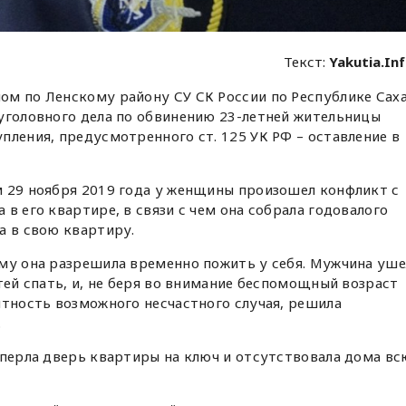
Текст:
Yakutia.In
ом по Ленскому району СУ СК России по Республике Сах
уголовного дела по обвинению 23-летней жительницы
пления, предусмотренного ст. 125 УК РФ – оставление в
м 29 ноября 2019 года у женщины произошел конфликт с
в его квартире, в связи с чем она собрала годовалого
а в свою квартиру.
ому она разрешила временно пожить у себя. Мужчина уше
тей спать, и, не беря во внимание беспомощный возраст
ятность возможного несчастного случая, решила
.
аперла дверь квартиры на ключ и отсутствовала дома вс