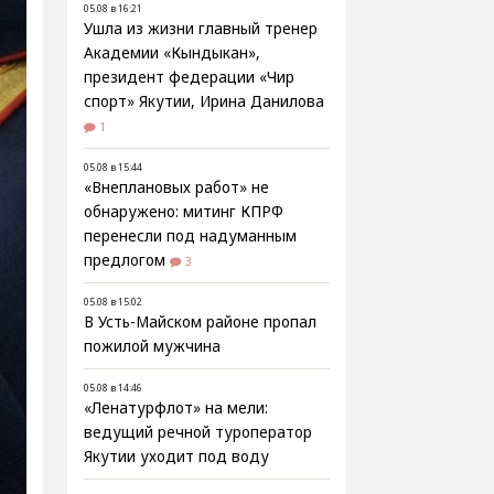
05.08 в 16:21
Ушла из жизни главный тренер
Академии «Кындыкан»,
президент федерации «Чир
спорт» Якутии, Ирина Данилова
1
05.08 в 15:44
«Внеплановых работ» не
обнаружено: митинг КПРФ
перенесли под надуманным
предлогом
3
05.08 в 15:02
В Усть-Майском районе пропал
пожилой мужчина
05.08 в 14:46
«Ленатурфлот» на мели:
ведущий речной туроператор
Якутии уходит под воду