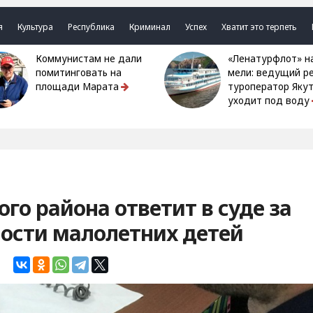
я
Культура
Республика
Криминал
Успех
Хватит это терпеть
Коммунистам не дали
«Ленатурфлот» на
помитинговать на
мели: ведущий р
площади Марата
туроператор Яку
уходит под воду
го района ответит в суде за
ности малолетних детей