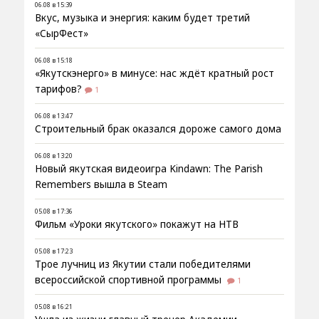
06.08 в 15:39
Вкус, музыка и энергия: каким будет третий
«СырФест»
06.08 в 15:18
«Якутскэнерго» в минусе: нас ждёт кратный рост
тарифов?
1
06.08 в 13:47
Строительный брак оказался дороже самого дома
06.08 в 13:20
Новый якутская видеоигра Kindawn: The Parish
Remembers вышла в Steam
05.08 в 17:36
Фильм «Уроки якутского» покажут на НТВ
05.08 в 17:23
Трое лучниц из Якутии стали победителями
всероссийской спортивной программы
1
05.08 в 16:21