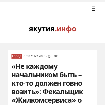
Город
•
1:00 / 18.2.2020
•
5200
«Не каждому
начальником быть –
кто-то должен говно
возить»: Фекальщик
«Жилкомсервиса» о