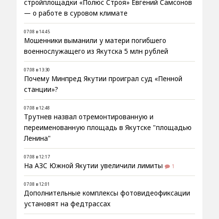
стройплощадки «Полюс Строя» Евгений Самсонов
— о работе в суровом климате
07.08 в 14:45
Мошенники выманили у матери погибшего
военнослужащего из Якутска 5 млн рублей
07.08 в 13:30
Почему Минпред Якутии проиграл суд «Пенной
станции»?
07.08 в 12:48
Трутнев назвал отремонтированную и
переименованную площадь в Якутске "площадью
Ленина"
07.08 в 12:17
На АЗС Южной Якутии увеличили лимиты
1
07.08 в 12:01
Дополнительные комплексы фотовидеофиксации
установят на федтрассах