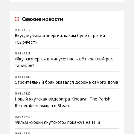
Свежие новости
06.08 в 15:39
Вкус, музыка и энергия: каким будет третий
«СырФест»
06.08 в 15:18
«Якутскэнерго» в минусе: нас ждёт кратный рост
тарифов?
06.08 в 13:47
Строительный брак оказался дороже самого дома
06.08 в 13:20
Новый якутская видеоигра Kindawn: The Parish
Remembers вышла в Steam
05.08 в 17:36
Фильм «Уроки якутского» покажут на НТВ
05.08 в 17:23