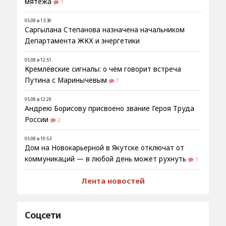
мятежа
1
05.08 в 13:30
Саргылана Степанова назначена начальником
Департамента ЖКХ и энергетики
05.08 в 12:51
Кремлёвские сигналы: о чём говорит встреча
Путина с Маринычевым
7
05.08 в 12:29
Андрею Борисову присвоено звание Героя Труда
России
2
05.08 в 10:53
Дом на Новокарьерной в Якутске отключат от
коммуникаций — в любой день может рухнуть
1
Лента новостей
Соцсети