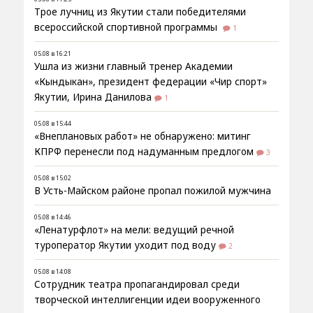
Трое лучниц из Якутии стали победителями
всероссийской спортивной программы
1
05.08 в 16:21
Ушла из жизни главный тренер Академии
«Кындыкан», президент федерации «Чир спорт»
Якутии, Ирина Данилова
1
05.08 в 15:44
«Внеплановых работ» не обнаружено: митинг
КПРФ перенесли под надуманным предлогом
3
05.08 в 15:02
В Усть-Майском районе пропал пожилой мужчина
05.08 в 14:46
«Ленатурфлот» на мели: ведущий речной
туроператор Якутии уходит под воду
2
05.08 в 14:08
Сотрудник театра пропагандировал среди
творческой интеллигенции идеи вооруженного