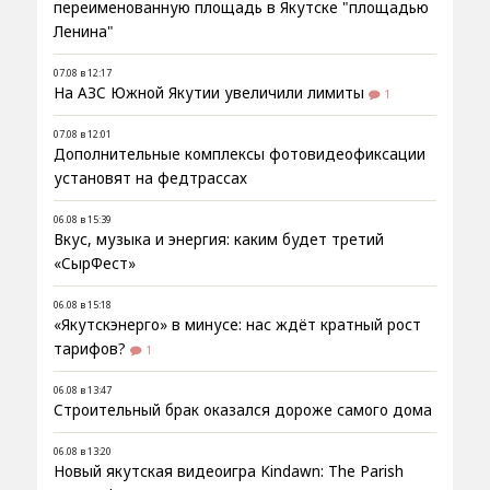
переименованную площадь в Якутске "площадью
Ленина"
07.08 в 12:17
На АЗС Южной Якутии увеличили лимиты
1
07.08 в 12:01
Дополнительные комплексы фотовидеофиксации
установят на федтрассах
06.08 в 15:39
Вкус, музыка и энергия: каким будет третий
«СырФест»
06.08 в 15:18
«Якутскэнерго» в минусе: нас ждёт кратный рост
тарифов?
1
06.08 в 13:47
Строительный брак оказался дороже самого дома
06.08 в 13:20
Новый якутская видеоигра Kindawn: The Parish