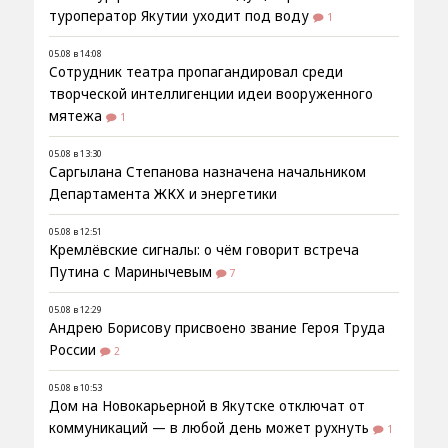
туроператор Якутии уходит под воду
1
05.08 в 14:08
Сотрудник театра пропагандировал среди
творческой интеллигенции идеи вооруженного
мятежа
1
05.08 в 13:30
Саргылана Степанова назначена начальником
Департамента ЖКХ и энергетики
05.08 в 12:51
Кремлёвские сигналы: о чём говорит встреча
Путина с Маринычевым
7
05.08 в 12:29
Андрею Борисову присвоено звание Героя Труда
России
2
05.08 в 10:53
Дом на Новокарьерной в Якутске отключат от
коммуникаций — в любой день может рухнуть
1