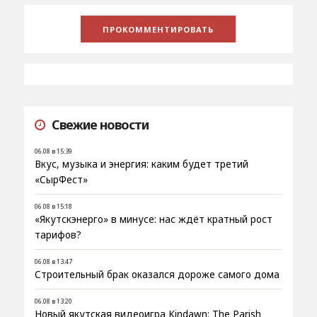
Свежие новости
06.08 в 15:39
Вкус, музыка и энергия: каким будет третий
«СырФест»
06.08 в 15:18
«Якутскэнерго» в минусе: нас ждёт кратный рост
тарифов?
06.08 в 13:47
Строительный брак оказался дороже самого дома
06.08 в 13:20
Новый якутская видеоигра Kindawn: The Parish