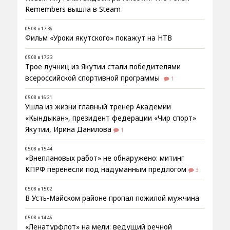
Remembers вышла в Steam
05.08 в 17:36
Фильм «Уроки якутского» покажут на НТВ
05.08 в 17:23
Трое лучниц из Якутии стали победителями
всероссийской спортивной программы
1
05.08 в 16:21
Ушла из жизни главный тренер Академии
«Кындыкан», президент федерации «Чир спорт»
Якутии, Ирина Данилова
1
05.08 в 15:44
«Внеплановых работ» не обнаружено: митинг
КПРФ перенесли под надуманным предлогом
3
05.08 в 15:02
В Усть-Майском районе пропал пожилой мужчина
05.08 в 14:46
«Ленатурфлот» на мели: ведущий речной