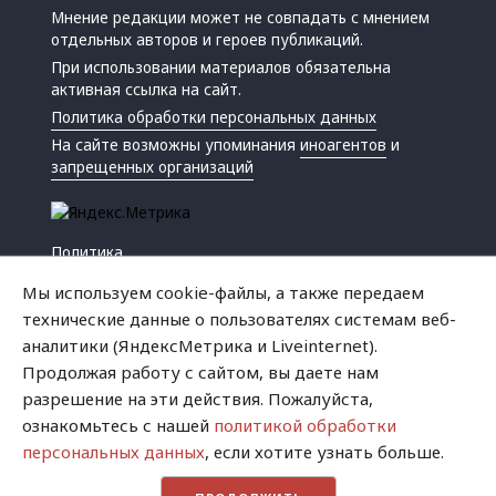
Мнение редакции может не совпадать с мнением
отдельных авторов и героев публикаций.
При использовании материалов обязательна
активная ссылка на сайт.
Политика обработки персональных данных
На сайте возможны упоминания
иноагентов
и
запрещенных организаций
Политика
Экономика
Мы используем cookie-файлы, а также передаем
Жизнь
технические данные о пользователях системам веб-
Происшествия
аналитики (ЯндексМетрика и Liveinternet).
Культура
Продолжая работу с сайтом, вы даете нам
Республика
разрешение на эти действия. Пожалуйста,
Криминал
ознакомьтесь с нашей
политикой обработки
Успех
персональных данных
, если хотите узнать больше.
Хватит это терпеть