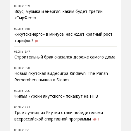
06.08 в 15:39
Вкус, музыка и энергия: каким будет третий
«СырФест»
06.08 в 15:18
«Якутскэнерго» в минусе: нас ждёт кратный рост
тарифов?
1
06.08 в 13:47
Строительный брак оказался дороже самого дома
06.08 в 13:20
Новый якутская видеоигра Kindawn: The Parish
Remembers вышла в Steam
05.08 в 17:36
Фильм «Уроки якутского» покажут на НТВ
05.08 в 17:23
Трое лучниц из Якутии стали победителями
всероссийской спортивной программы
1
05.08 в 16:21