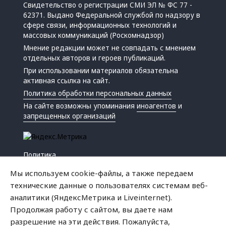
Свидетельство о регистрации СМИ ЭЛ № ФС 77 -
62371. Выдано Федеральной службой по надзору в
сфере связи, информационных технологий и
массовых коммуникаций (Роскомнадзор)
Мнение редакции может не совпадать с мнением
отдельных авторов и героев публикаций.
При использовании материалов обязательна
активная ссылка на сайт.
Политика обработки персональных данных
На сайте возможны упоминания
иноагентов
и
запрещенных организаций
Политика
Экономика
Мы используем cookie-файлы, а также передаем
Жизнь
технические данные о пользователях системам веб-
Происшествия
аналитики (ЯндексМетрика и Liveinternet).
Культура
Продолжая работу с сайтом, вы даете нам
Республика
разрешение на эти действия. Пожалуйста,