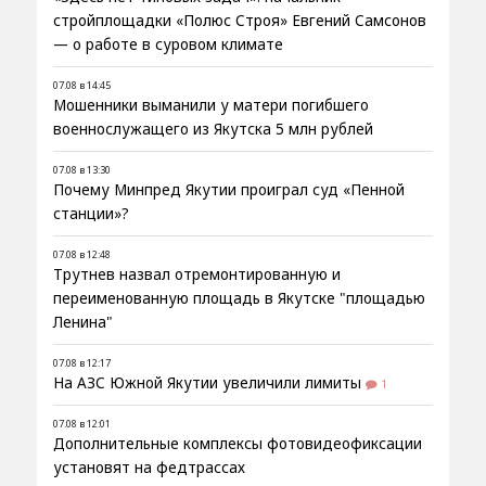
стройплощадки «Полюс Строя» Евгений Самсонов
— о работе в суровом климате
07.08 в 14:45
Мошенники выманили у матери погибшего
военнослужащего из Якутска 5 млн рублей
07.08 в 13:30
Почему Минпред Якутии проиграл суд «Пенной
станции»?
07.08 в 12:48
Трутнев назвал отремонтированную и
переименованную площадь в Якутске "площадью
Ленина"
07.08 в 12:17
На АЗС Южной Якутии увеличили лимиты
1
07.08 в 12:01
Дополнительные комплексы фотовидеофиксации
установят на федтрассах