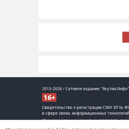
2013-2026 / Сетевое издание "Якутия.Инфо"
Свидетельство о регистрации СМИ ЭЛ № ФС
в сфере связи, информационных технологи
Мнение редакции может не совпадать с мн
При использовании материалов обязательна