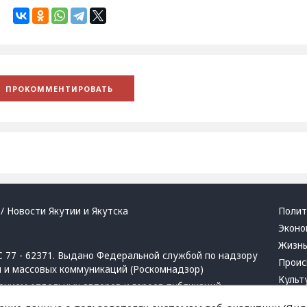
/ Новости Якутии и Якутска
Полит
Эконо
Жизн
 77 - 62371. Выдано Федеральной службой по надзору
Проис
й и массовых коммуникаций (Роскомнадзор)
Культ
ением отдельных авторов и героев публикаций.
Респу
 активная ссылка на сайт.