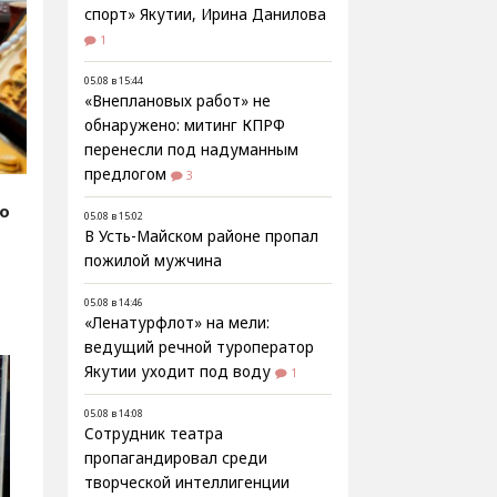
спорт» Якутии, Ирина Данилова
1
05.08 в 15:44
«Внеплановых работ» не
обнаружено: митинг КПРФ
перенесли под надуманным
предлогом
3
fo
05.08 в 15:02
В Усть-Майском районе пропал
пожилой мужчина
05.08 в 14:46
«Ленатурфлот» на мели:
ведущий речной туроператор
Якутии уходит под воду
1
05.08 в 14:08
Сотрудник театра
пропагандировал среди
творческой интеллигенции