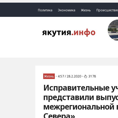
Политика
Экономика
Жизнь
Происшестви
Жизнь
•
4:57 / 28.2.2020
•
3178
Исправительные у
представили выпу
межрегиональной 
Севера»