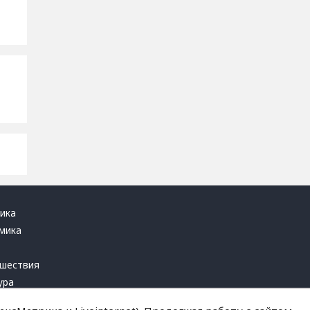
ика
мика
ь
шествия
ура
блика