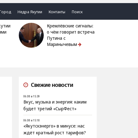
Город
Недра Якутии
Контакты
Поиск
Кремлёвские сигналы:
ями
о чём говорит встреча
Путина с
Маринычевым
Свежие новости
06.08 в 15:39
Вкус, музыка и энергия: каким
будет третий «СырФест»
06.08 в 15:18
«Якутскэнерго» в минусе: нас
ждёт кратный рост тарифов?