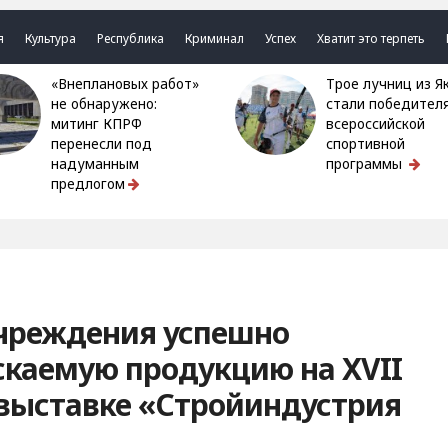
я
Культура
Республика
Криминал
Успех
Хватит это терпеть
«Внеплановых работ»
Трое лучниц из Якутии
не обнаружено:
стали победител
митинг КПРФ
всероссийской
перенесли под
спортивной
надуманным
программы
предлогом
чреждения успешно
скаемую продукцию на XVII
выставке «Стройиндустрия