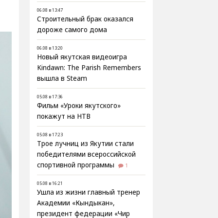
06.08 в 13:47
Строительный брак оказался
дороже самого дома
06.08 в 13:20
Новый якутская видеоигра
Kindawn: The Parish Remembers
вышла в Steam
05.08 в 17:36
Фильм «Уроки якутского»
покажут на НТВ
05.08 в 17:23
Трое лучниц из Якутии стали
победителями всероссийской
спортивной программы
1
05.08 в 16:21
Ушла из жизни главный тренер
Академии «Кындыкан»,
президент федерации «Чир