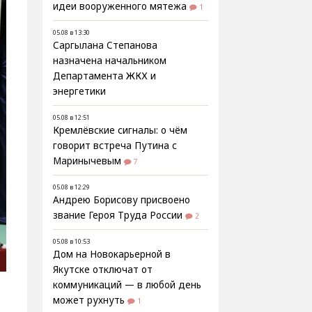
идеи вооруженного мятежа
1
05.08 в 13:30
Саргылана Степанова
назначена начальником
Департамента ЖКХ и
энергетики
05.08 в 12:51
Кремлёвские сигналы: о чём
говорит встреча Путина с
Маринычевым
7
05.08 в 12:29
Андрею Борисову присвоено
звание Героя Труда России
2
05.08 в 10:53
Дом на Новокарьерной в
Якутске отключат от
коммуникаций — в любой день
может рухнуть
1