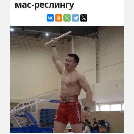
мас-реслингу