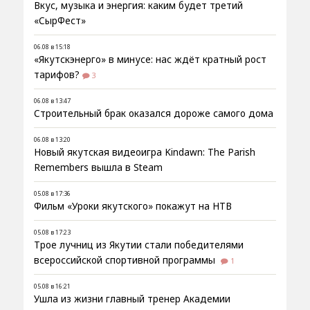
Вкус, музыка и энергия: каким будет третий
«СырФест»
06.08 в 15:18
«Якутскэнерго» в минусе: нас ждёт кратный рост
тарифов?
3
06.08 в 13:47
Строительный брак оказался дороже самого дома
06.08 в 13:20
Новый якутская видеоигра Kindawn: The Parish
Remembers вышла в Steam
05.08 в 17:36
Фильм «Уроки якутского» покажут на НТВ
05.08 в 17:23
Трое лучниц из Якутии стали победителями
всероссийской спортивной программы
1
05.08 в 16:21
Ушла из жизни главный тренер Академии