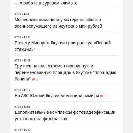
— о работе в суровом климате
07.08 в 14:45
Мошенники выманили у матери погибшего
военнослужащего из Якутска 5 млн рублей
07.08 в 13:30
Почему Минпред Якутии проиграл суд «Пенной
станции»?
07.08 в 12:48
Трутнев назвал отремонтированную и
переименованную площадь в Якутске "площадью
Ленина"
2
07.08 в 12:17
На АЗС Южной Якутии увеличили лимиты
1
07.08 в 12:01
Дополнительные комплексы фотовидеофиксации
установят на федтрассах
06.08 в 15:39