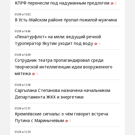
КПРФ перенесли под надуманным предлогом
3
05.08 в 15:02
В Усть-Майском районе пропал пожилой мужчина
05.08 в 14:46
«Ленатурфлот» на мели: ведущий речной
туроператор Якутии уходит под воду
1
05.08 в 14:08
Сотрудник театра пропагандировал среди
творческой интеллигенции идеи вооруженного
мятежа
1
05.08 в 13:30
Саргылана Степанова назначена начальником
Департамента ЖКХ и энергетики
05.08 в 12:51
Кремлёвские сигналы: о чём говорит встреча
Путина с Маринычевым
7
05.08 в 12:29