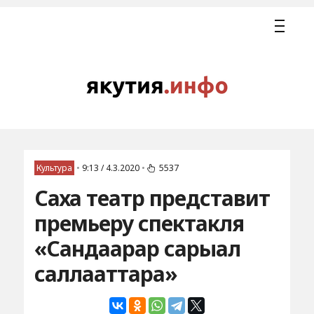
Культура
•
9:13 / 4.3.2020
•
5537
Саха театр представит
премьеру спектакля
«Сандаарар сарыал
саллааттара»