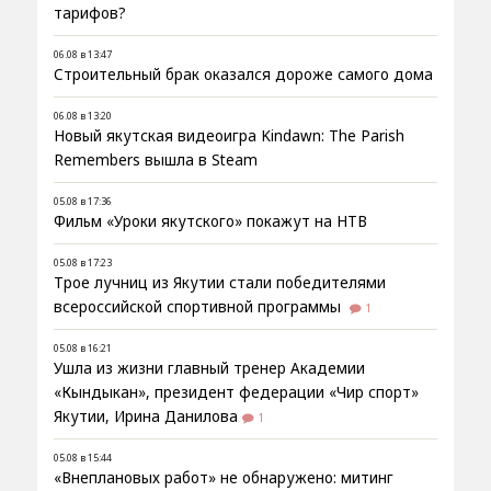
тарифов?
06.08 в 13:47
Строительный брак оказался дороже самого дома
06.08 в 13:20
Новый якутская видеоигра Kindawn: The Parish
Remembers вышла в Steam
05.08 в 17:36
Фильм «Уроки якутского» покажут на НТВ
05.08 в 17:23
Трое лучниц из Якутии стали победителями
всероссийской спортивной программы
1
05.08 в 16:21
Ушла из жизни главный тренер Академии
«Кындыкан», президент федерации «Чир спорт»
Якутии, Ирина Данилова
1
05.08 в 15:44
«Внеплановых работ» не обнаружено: митинг