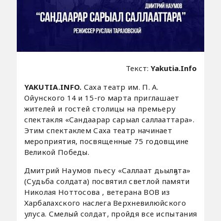
Текст:
Yakutia.Info
YAKUTIA.INFO.
Саха театр им. П. А.
Ойунского 14 и 15-го марта приглашает
жителей и гостей столицы на премьеру
спектакля «Сандаарар сарыал саллааттара».
Этим спектаклем Саха театр начинает
мероприятия, посвященные 75 годовщине
Великой Победы.
Дмитрий Наумов пьесу «Саллаат дьылҕата»
(Судьба солдата) посвятил светлой памяти
Николая Ноттосова , ветерана ВОВ из
Харбалахского наслега Верхневилюйского
улуса. Смелый солдат, пройдя все испытания