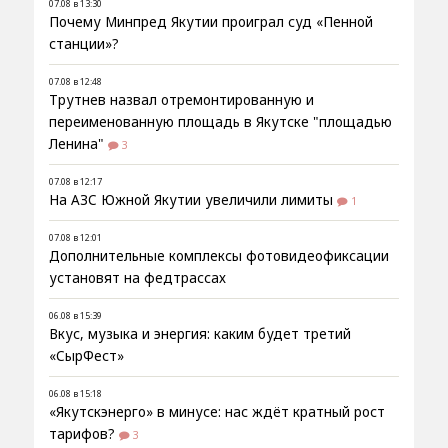
07.08 в 13:30
Почему Минпред Якутии проиграл суд «Пенной
станции»?
07.08 в 12:48
Трутнев назвал отремонтированную и
переименованную площадь в Якутске "площадью
Ленина"
3
07.08 в 12:17
На АЗС Южной Якутии увеличили лимиты
1
07.08 в 12:01
Дополнительные комплексы фотовидеофиксации
установят на федтрассах
06.08 в 15:39
Вкус, музыка и энергия: каким будет третий
«СырФест»
06.08 в 15:18
«Якутскэнерго» в минусе: нас ждёт кратный рост
тарифов?
3