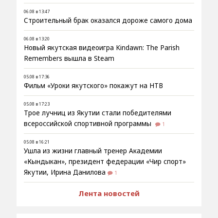
06.08 в 13:47
Строительный брак оказался дороже самого дома
06.08 в 13:20
Новый якутская видеоигра Kindawn: The Parish
Remembers вышла в Steam
05.08 в 17:36
Фильм «Уроки якутского» покажут на НТВ
05.08 в 17:23
Трое лучниц из Якутии стали победителями
всероссийской спортивной программы
1
05.08 в 16:21
Ушла из жизни главный тренер Академии
«Кындыкан», президент федерации «Чир спорт»
Якутии, Ирина Данилова
1
Лента новостей