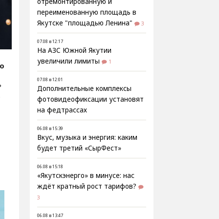
отремонтированную и
переименованную площадь в
Якутске "площадью Ленина"
3
07.08 в 12:17
На АЗС Южной Якутии
увеличили лимиты
1
fo
07.08 в 12:01
ь
Дополнительные комплексы
.
фотовидеофиксации установят
на федтрассах
06.08 в 15:39
Вкус, музыка и энергия: каким
будет третий «СырФест»
06.08 в 15:18
«Якутскэнерго» в минусе: нас
ждёт кратный рост тарифов?
3
06.08 в 13:47