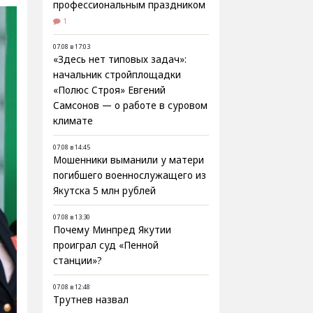
профессиональным праздником
1
07.08 в 17:03
«Здесь нет типовых задач»:
начальник стройплощадки
«Полюс Строя» Евгений
Самсонов — о работе в суровом
климате
07.08 в 14:45
Мошенники выманили у матери
погибшего военнослужащего из
Якутска 5 млн рублей
07.08 в 13:30
Почему Минпред Якутии
проиграл суд «Пенной
станции»?
07.08 в 12:48
Трутнев назвал