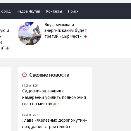
Город
Недра Якутии
Контакты
Поиск
Вкус, музыка и
ую и
энергия: каким будет
ю
третий «СырФест»
ке
а"
Свежие новости
07.08 в 18:00
Садовников заявил о
намерении усилить полномочия
глав на местах
2
07.08 в 17:37
Глава «Железных дорог Якутии»
поздравил строителей с