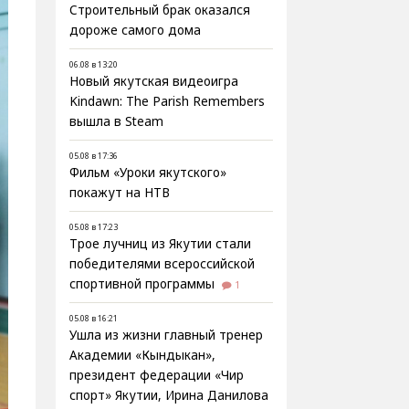
Строительный брак оказался
дороже самого дома
06.08 в 13:20
Новый якутская видеоигра
Kindawn: The Parish Remembers
вышла в Steam
05.08 в 17:36
Фильм «Уроки якутского»
покажут на НТВ
05.08 в 17:23
Трое лучниц из Якутии стали
победителями всероссийской
спортивной программы
1
05.08 в 16:21
Ушла из жизни главный тренер
Академии «Кындыкан»,
президент федерации «Чир
спорт» Якутии, Ирина Данилова