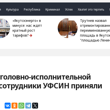
я
Культура
Республика
Криминал
Успех
Хватит это терпеть
«Якутскэнерго» в
Трутнев назвал
минусе: нас ждёт
отремонтированн
кратный рост
переименованну
тарифов?
площадь в Якутс
"площадью Ленин
уголовно-исполнительной
сотрудники УФСИН приняли