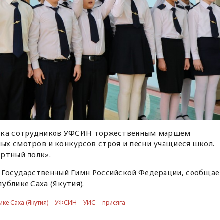
ника сотрудников УФСИН торжественным маршем
ых смотров и конкурсов строя и песни учащиеся школ.
ртный полк».
 Государственный Гимн Российской Федерации, сообщае
ублике Саха (Якутия).
ке Саха (Якутия)
УФСИН
УИС
присяга