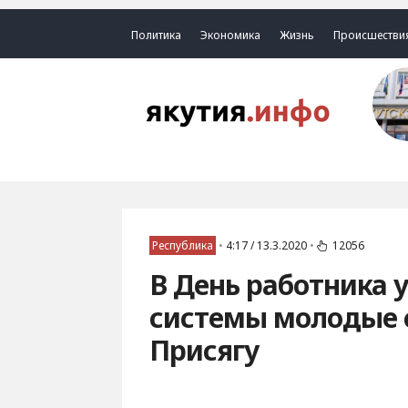
Политика
Экономика
Жизнь
Происшестви
Республика
•
4:17 / 13.3.2020
•
12056
В День работника 
системы молодые 
Присягу