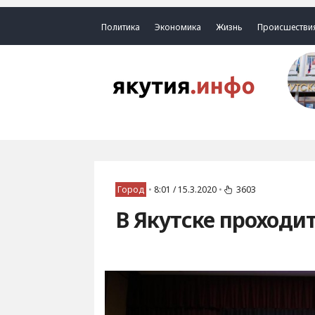
Политика
Экономика
Жизнь
Происшестви
Город
•
8:01 / 15.3.2020
•
3603
В Якутске проходи