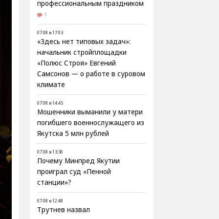
профессиональным праздником
1
07.08 в 17:03
«Здесь нет типовых задач»:
начальник стройплощадки
«Полюс Строя» Евгений
Самсонов — о работе в суровом
климате
07.08 в 14:45
Мошенники выманили у матери
погибшего военнослужащего из
Якутска 5 млн рублей
07.08 в 13:30
Почему Минпред Якутии
проиграл суд «Пенной
станции»?
07.08 в 12:48
Трутнев назвал