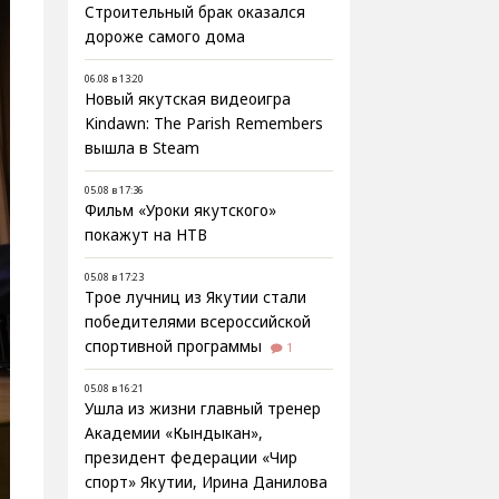
Строительный брак оказался
дороже самого дома
06.08 в 13:20
Новый якутская видеоигра
Kindawn: The Parish Remembers
вышла в Steam
05.08 в 17:36
Фильм «Уроки якутского»
покажут на НТВ
05.08 в 17:23
Трое лучниц из Якутии стали
победителями всероссийской
спортивной программы
1
05.08 в 16:21
Ушла из жизни главный тренер
Академии «Кындыкан»,
президент федерации «Чир
спорт» Якутии, Ирина Данилова