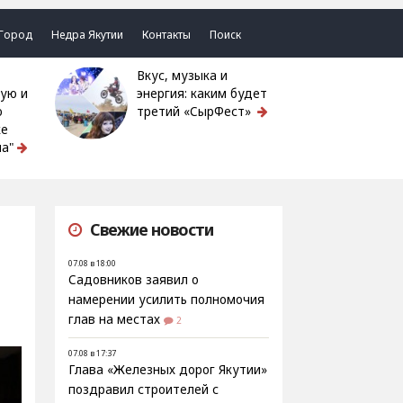
Город
Недра Якутии
Контакты
Поиск
Вкус, музыка и
ую и
энергия: каким будет
ю
третий «СырФест»
ке
а"
Свежие новости
07.08 в 18:00
Садовников заявил о
намерении усилить полномочия
глав на местах
2
07.08 в 17:37
Глава «Железных дорог Якутии»
поздравил строителей с