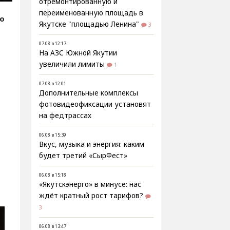
отремонтированную и
переименованную площадь в
fo
Якутске "площадью Ленина"
3
07.08 в 12:17
На АЗС Южной Якутии
увеличили лимиты
1
07.08 в 12:01
Дополнительные комплексы
фотовидеофиксации установят
на федтрассах
06.08 в 15:39
Вкус, музыка и энергия: каким
будет третий «СырФест»
06.08 в 15:18
«Якутскэнерго» в минусе: нас
ждёт кратный рост тарифов?
3
06.08 в 13:47