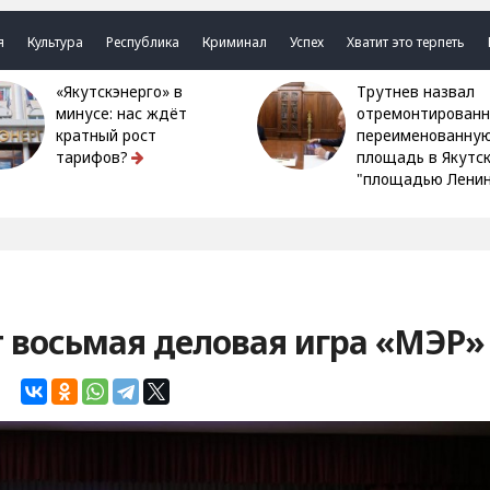
я
Культура
Республика
Криминал
Успех
Хватит это терпеть
«Якутскэнерго» в
Трутнев назвал
минусе: нас ждёт
отремонтированн
кратный рост
переименованну
тарифов?
площадь в Якутс
"площадью Ленин
т восьмая деловая игра «МЭР»