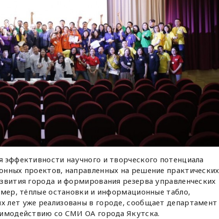
я эффективности научного и творческого потенциала
онных проектов, направленных на решение практически
азвития города и формирования резерва управленческих
имер, тёплые остановки и информационные табло,
 лет уже реализованы в городе, сообщает департамент
аимодействию со СМИ ОА города Якутска.