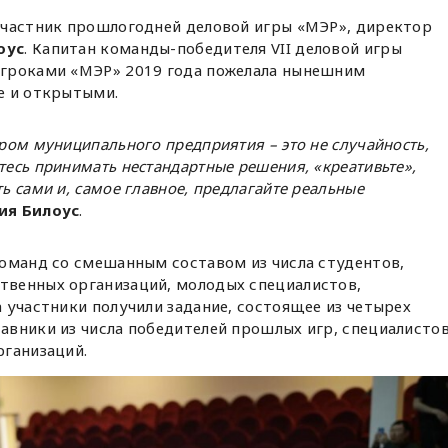
участник прошлогодней деловой игры «МЭР», директор
оус
. Капитан команды-победителя VII деловой игры
игроками «МЭР» 2019 года пожелала нынешним
е и открытыми.
ором муниципального предприятия – это не случайность,
тесь принимать нестандартные решения, «креативьте»,
ть сами и, самое главное, предлагайте реальные
ия Билоус
.
команд со смешанным составом из числа студентов,
венных организаций, молодых специалистов,
 участники получили задание, состоящее из четырех
авники из числа победителей прошлых игр, специалисто
рганизаций.