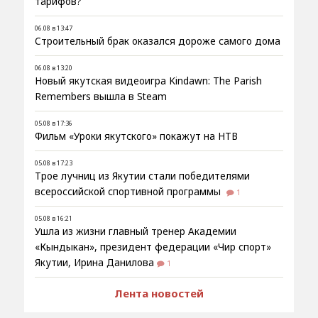
тарифов?
06.08 в 13:47
Строительный брак оказался дороже самого дома
06.08 в 13:20
Новый якутская видеоигра Kindawn: The Parish
Remembers вышла в Steam
05.08 в 17:36
Фильм «Уроки якутского» покажут на НТВ
05.08 в 17:23
Трое лучниц из Якутии стали победителями
всероссийской спортивной программы
1
05.08 в 16:21
Ушла из жизни главный тренер Академии
«Кындыкан», президент федерации «Чир спорт»
Якутии, Ирина Данилова
1
Лента новостей