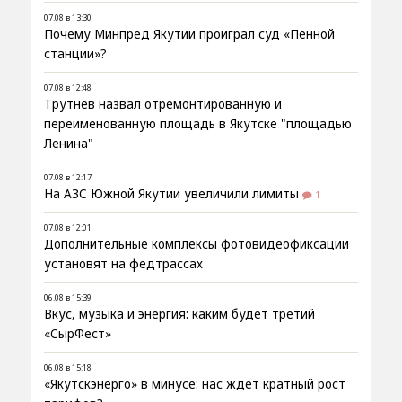
07.08 в 13:30
Почему Минпред Якутии проиграл суд «Пенной
станции»?
07.08 в 12:48
Трутнев назвал отремонтированную и
переименованную площадь в Якутске "площадью
Ленина"
07.08 в 12:17
На АЗС Южной Якутии увеличили лимиты
1
07.08 в 12:01
Дополнительные комплексы фотовидеофиксации
установят на федтрассах
06.08 в 15:39
Вкус, музыка и энергия: каким будет третий
«СырФест»
06.08 в 15:18
«Якутскэнерго» в минусе: нас ждёт кратный рост