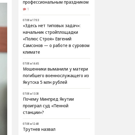
профессиональным праздником
1
07.08 в 17:03
«Здесь нет типовых задач»:
начальник стройплощадки
«Полюс Строя» Евгений
Самсонов — о работе в суровом
климате
07.08 в 14:45
Мошенники выманили у матери
погибшего военнослужащего из
Якутска 5 млн рублей
07.08 в 13:30
Почему Минпред Якутии
проиграл суд «Пенной
станции»?
07.08 в 12:48
Трутнев назвал