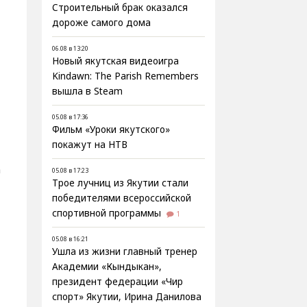
Строительный брак оказался
дороже самого дома
06.08 в 13:20
Новый якутская видеоигра
Kindawn: The Parish Remembers
вышла в Steam
05.08 в 17:36
Фильм «Уроки якутского»
покажут на НТВ
а
05.08 в 17:23
Трое лучниц из Якутии стали
победителями всероссийской
спортивной программы
1
05.08 в 16:21
Ушла из жизни главный тренер
Академии «Кындыкан»,
президент федерации «Чир
спорт» Якутии, Ирина Данилова