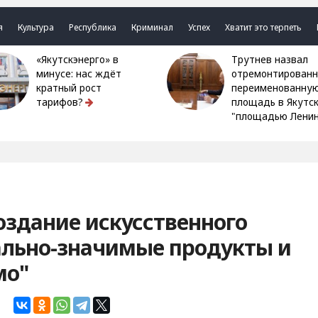
я
Культура
Республика
Криминал
Успех
Хватит это терпеть
«Якутскэнерго» в
Трутнев назвал
минусе: нас ждёт
отремонтированн
кратный рост
переименованну
тарифов?
площадь в Якутс
"площадью Ленин
оздание искусственного
ально-значимые продукты и
мо"