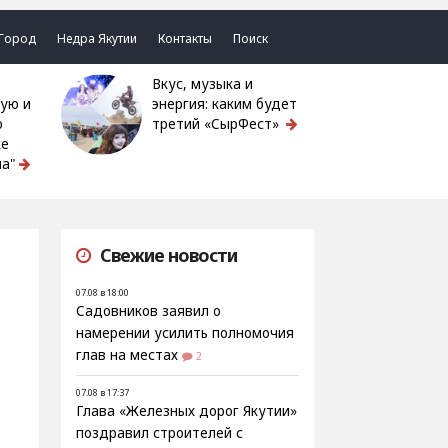
Город
Недра Якутии
Контакты
Поиск
Вкус, музыка и
ую и
энергия: каким будет
ю
третий «СырФест»
ке
а"
Свежие новости
07.08 в 18:00
Садовников заявил о
намерении усилить полномочия
глав на местах
2
07.08 в 17:37
Глава «Железных дорог Якутии»
поздравил строителей с