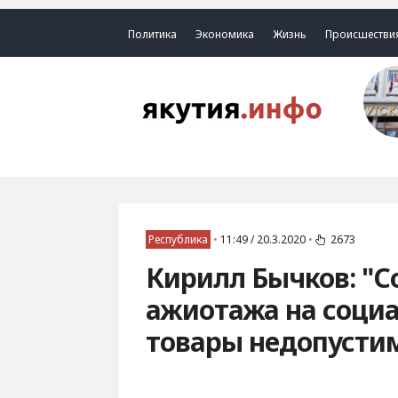
Политика
Экономика
Жизнь
Происшестви
Республика
•
11:49 / 20.3.2020
•
2673
Кирилл Бычков: "С
ажиотажа на соци
товары недопусти