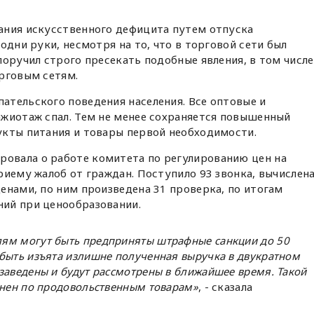
ания искусственного дефицита путем отпуска
одни руки, несмотря на то, что в торговой сети был
поручил строго пресекать подобные явления, в том числе
рговым сетям.
ательского поведения населения. Все оптовые и
ажиотаж спал. Тем не менее сохраняется повышенный
укты питания и товары первой необходимости.
овала о работе комитета по регулированию цен на
риему жалоб от граждан. Поступило 93 звонка, вычислен
енами, по ним произведена 31 проверка, по итогам
ий при ценообразовании.
ям могут быть предприняты штрафные санкции до 50
быть изъята излишне полученная выручка в двукратном
заведены и будут рассмотрены в ближайшее время. Такой
анен по продовольственным товарам»
, - сказала