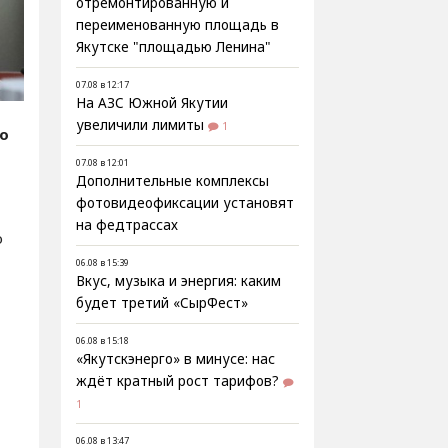
отремонтированную и
переименованную площадь в
Якутске "площадью Ленина"
07.08 в 12:17
На АЗС Южной Якутии
увеличили лимиты
1
fo
07.08 в 12:01
Дополнительные комплексы
фотовидеофиксации установят
на федтрассах
о
06.08 в 15:39
Вкус, музыка и энергия: каким
будет третий «СырФест»
06.08 в 15:18
«Якутскэнерго» в минусе: нас
ждёт кратный рост тарифов?
1
06.08 в 13:47