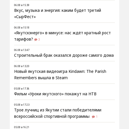
06.08 в 15:39
Вкус, музыка и энергия: каким будет третий
«СырФест»
06.08 в 15:18
«Якутскэнерго» в минусе: нас ждёт кратный рост
тарифов?
3
06.08 в 13:47
Строительный брак оказался дороже самого дома
06.08 в 13:20
Новый якутская видеоигра Kindawn: The Parish
Remembers вышла в Steam
05.08 в 17:36
Фильм «Уроки якутского» покажут на НТВ
05.08 в 17:23
Трое лучниц из Якутии стали победителями
всероссийской спортивной программы
1
05.08 в 16:21