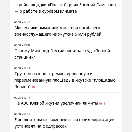
стройплощадки «Полюс Строя» Евгений Самсонов
— о работе в суровом климате
07.08 в 14:45
Мошенники выманили у матери погибшего
военнослужащего из Якутска 5 млн рублей
07.08 в 13:30
Почему Минпред Якутии проиграл суд «Пенной
станции»?
07.08 в 12:48
Трутнев назвал отремонтированную и
переименованную площадь в Якутске "площадью
Ленина"
1
07.08 в 12:17
На АЗС Южной Якутии увеличили лимиты
1
07.08 в 12:01
Дополнительные комплексы фотовидеофиксации
установят на федтрассах