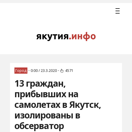
Город
•
0:00 / 23.3.2020
•
4571
13 граждан,
прибывших на
самолетах в Якутск,
изолированы в
обсерватор