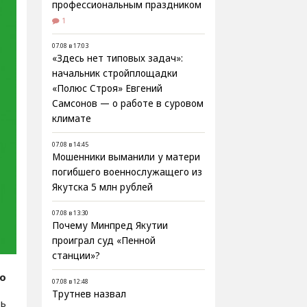
профессиональным праздником
1
07.08 в 17:03
«Здесь нет типовых задач»:
начальник стройплощадки
«Полюс Строя» Евгений
Самсонов — о работе в суровом
климате
07.08 в 14:45
Мошенники выманили у матери
погибшего военнослужащего из
Якутска 5 млн рублей
07.08 в 13:30
Почему Минпред Якутии
проиграл суд «Пенной
станции»?
fo
07.08 в 12:48
Трутнев назвал
сь