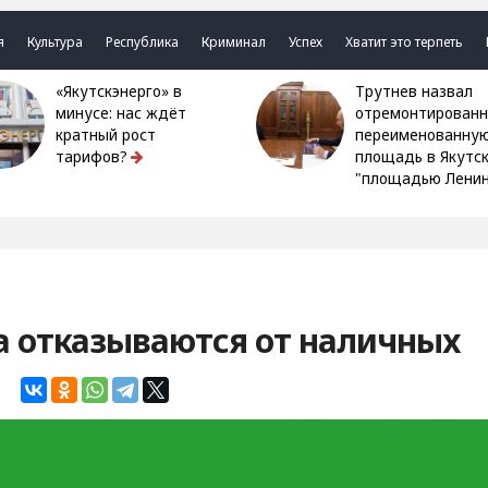
я
Культура
Республика
Криминал
Успех
Хватит это терпеть
«Якутскэнерго» в
Трутнев назвал
минусе: нас ждёт
отремонтированн
кратный рост
переименованну
тарифов?
площадь в Якутс
"площадью Ленин
а отказываются от наличных