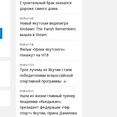
Строительный брак оказался
дороже самого дома
06.08 в 13:20
Новый якутская видеоигра
Kindawn: The Parish Remembers
вышла в Steam
05.08 в 17:36
Фильм «Уроки якутского»
покажут на НТВ
05.08 в 17:23
Трое лучниц из Якутии стали
победителями всероссийской
спортивной программы
1
05.08 в 16:21
Ушла из жизни главный тренер
Академии «Кындыкан»,
президент федерации «Чир
спорт» Якутии, Ирина Данилова