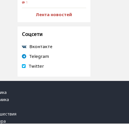
1
Лента новостей
Соцсети
Вконтакте
Telegram
Twitter
ика
мика
ь
шествия
ура
блика