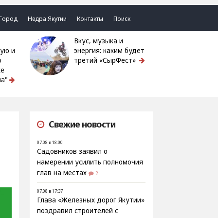
Город
Недра Якутии
Контакты
Поиск
Вкус, музыка и
ую и
энергия: каким будет
ю
третий «СырФест»
ке
а"
Свежие новости
07.08 в 18:00
Садовников заявил о
намерении усилить полномочия
глав на местах
2
07.08 в 17:37
Глава «Железных дорог Якутии»
поздравил строителей с