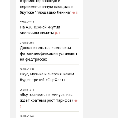
отремонтированную и
переименованную площадь в
Якутске "площадью Ленина"
3
,
07.08 в 12:17
На АЗС Южной Якутии
увеличили лимиты
1
07.08 в 12:01
Дополнительные комплексы
фотовидеофиксации установят
на федтрассах
06.08 в 15:39
Вкус, музыка и энергия: каким
будет третий «СырФест»
06.08 в 15:18
«Якутскэнерго» в минусе: нас
ждёт кратный рост тарифов?
3
06.08 в 13:47