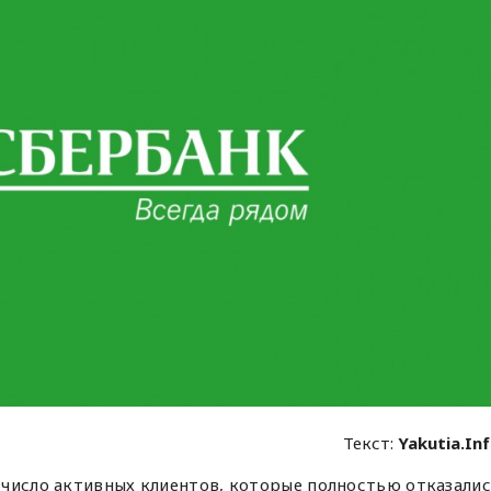
Текст:
Yakutia.In
число активных клиентов, которые полностью отказали