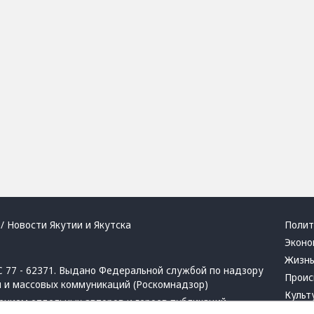
/ Новости Якутии и Якутска
Полит
Эконо
Жизн
 77 - 62371. Выдано Федеральной службой по надзору
Проис
й и массовых коммуникаций (Роскомнадзор)
Культ
ением отдельных авторов и героев публикаций.
Респу