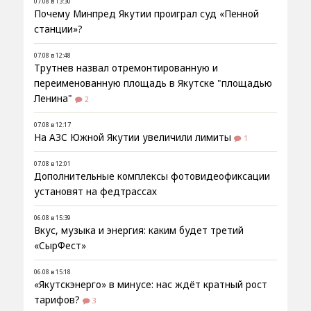
07.08 в 13:30
Почему Минпред Якутии проиграл суд «Пенной
станции»?
07.08 в 12:48
Трутнев назвал отремонтированную и
переименованную площадь в Якутске "площадью
Ленина"
2
07.08 в 12:17
На АЗС Южной Якутии увеличили лимиты
1
07.08 в 12:01
Дополнительные комплексы фотовидеофиксации
установят на федтрассах
06.08 в 15:39
Вкус, музыка и энергия: каким будет третий
«СырФест»
06.08 в 15:18
«Якутскэнерго» в минусе: нас ждёт кратный рост
тарифов?
3