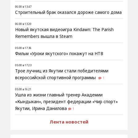
06.08 в 13:47
Строительный брак оказался дороже самого дома
06.08 в 13:20
Новый якутская видеоигра Kindawn: The Parish
Remembers вышла в Steam
05.08 в 17:36
Фильм «Уроки якутского» покажут на НТВ
05.08 в 17:23
Трое лучниц из Якутии стали победителями
всероссийской спортивной программы
1
05.08 в 16:21
Ушла из жизни главный тренер Академии
«Кындыкан», президент федерации «Чир спорт»
Якутии, Ирина Данилова
1
Лента новостей