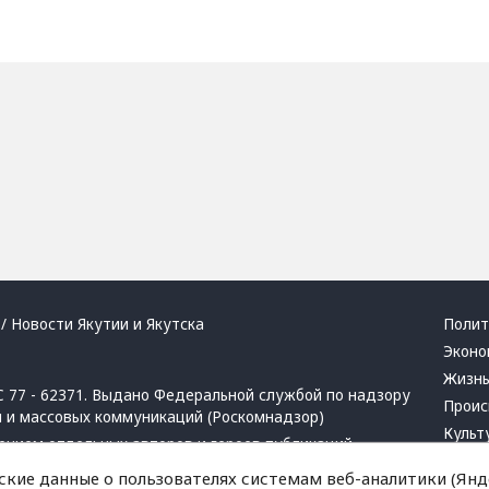
/ Новости Якутии и Якутска
Полит
Эконо
Жизн
 77 - 62371. Выдано Федеральной службой по надзору
Проис
й и массовых коммуникаций (Роскомнадзор)
Культ
ением отдельных авторов и героев публикаций.
Респу
 активная ссылка на сайт.
ские данные о пользователях системам веб-аналитики (Янде
Крим