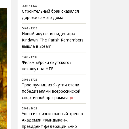
06.08 в 13:47
Строительный брак оказался
дороже самого дома
06.08 в 13:20
Новый якутская видеоигра
Kindawn: The Parish Remembers
вышла в Steam
05.08 в 17:36
Фильм «Уроки якутского»
покажут на НТВ
05.08 в 17:23
Трое лучниц из Якутии стали
победителями всероссийской
спортивной программы
1
05.08 в 16:21
Ушла из жизни главный тренер
Академии «Кындыкан»,
президент федерации «Чир