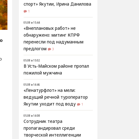
спорт» Якутии, Ирина Данилова
1
05.08 в 15:44
«Внеплановых работ» не
обнаружено: митинг КПРФ
fo
перенесли под надуманным
предлогом
3
о
05.08 в 15:02
В Усть-Майском районе пропал
пожилой мужчина
05.08 в 14:46
«Ленатурфлот» на мели:
ведущий речной туроператор
Якутии уходит под воду
1
05.08 в 14:08
Сотрудник театра
пропагандировал среди
творческой интеллигенции