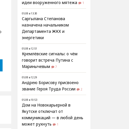
идеи вооруженного мятежа
1
05.08 в 13:30
Саргылана Степанова
назначена начальником
о
Департамента ЖКХ и
энергетики
05.08 в 12:51
Кремлёвские сигналы: о чём
говорит встреча Путина с
Маринычевым
7
05.08 в 12:29
Андрею Борисову присвоено
звание Героя Труда России
2
05.08 в 10:53
Дом на Новокарьерной в
Якутске отключат от
коммуникаций — в любой день
может рухнуть
1