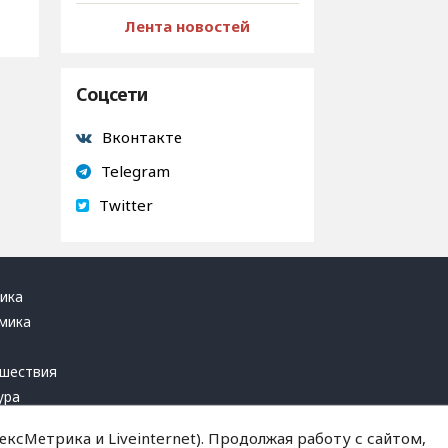
Лента новостей
Соцсети
Вконтакте
Telegram
Twitter
ика
мика
ь
шествия
ура
блика
ксМетрика и Liveinternet). Продолжая работу с сайтом,
инал