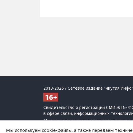
2013-2026 / Сетевое издание "Якутия.Инфо"
Свидетельство о регистрации СМИ ЭЛ № ФС
в сфере связи, информационных технологи
Мнение редакции может не совпадать с мн
При использовании материалов обязательна
Мы используем cookie-файлы, а также передаем техниче