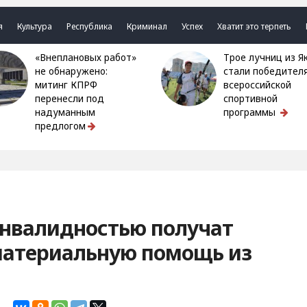
я
Культура
Республика
Криминал
Успех
Хватит это терпеть
«Внеплановых работ»
Трое лучниц из Якутии
не обнаружено:
стали победител
митинг КПРФ
всероссийской
перенесли под
спортивной
надуманным
программы
предлогом
инвалидностью получат
атериальную помощь из