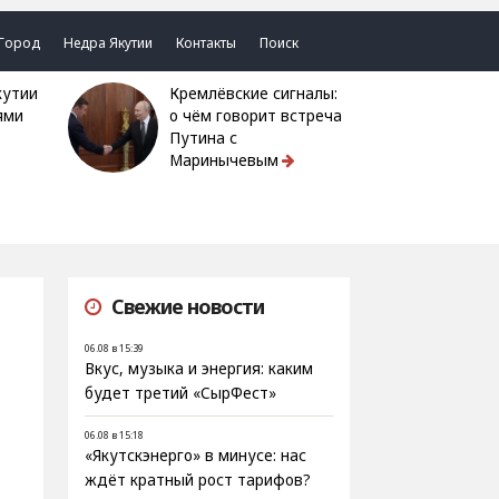
Город
Недра Якутии
Контакты
Поиск
Кремлёвские сигналы:
ями
о чём говорит встреча
Путина с
Маринычевым
Свежие новости
06.08 в 15:39
Вкус, музыка и энергия: каким
будет третий «СырФест»
06.08 в 15:18
«Якутскэнерго» в минусе: нас
ждёт кратный рост тарифов?