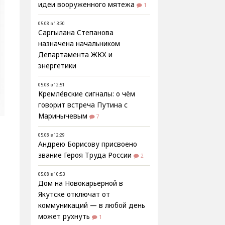
идеи вооруженного мятежа
1
05.08 в 13:30
Саргылана Степанова
назначена начальником
Департамента ЖКХ и
энергетики
05.08 в 12:51
Кремлёвские сигналы: о чём
говорит встреча Путина с
Маринычевым
7
05.08 в 12:29
Андрею Борисову присвоено
звание Героя Труда России
2
05.08 в 10:53
Дом на Новокарьерной в
Якутске отключат от
коммуникаций — в любой день
может рухнуть
1