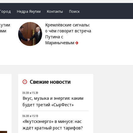
Город
Недра Якутии
Контакты
Поиск
Кремлёвские сигналы:
ями
о чём говорит встреча
Путина с
Маринычевым
Свежие новости
06.08 в 15:39
Вкус, музыка и энергия: каким
будет третий «СырФест»
06.08 в 15:18
«Якутскэнерго» в минусе: нас
ждёт кратный рост тарифов?