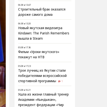
06.08 в 13:47
Строительный брак оказался
дороже самого дома
06.08 в 13:20
Новый якутская видеоигра
Kindawn: The Parish Remembers
вышла в Steam
05.08 в 17:36
Фильм «Уроки якутского»
покажут на НТВ
05.08 в 17:23
Трое лучниц из Якутии стали
победителями всероссийской
спортивной программы
1
05.08 в 16:21
Ушла из жизни главный тренер
Академии «Кындыкан»,
президент федерации «Чир