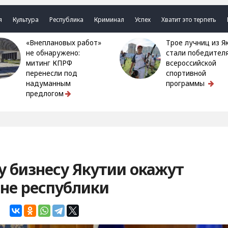
я
Культура
Республика
Криминал
Успех
Хватит это терпеть
«Внеплановых работ»
Трое лучниц из Якутии
не обнаружено:
стали победител
митинг КПРФ
всероссийской
перенесли под
спортивной
надуманным
программы
предлогом
 бизнесу Якутии окажут
не республики