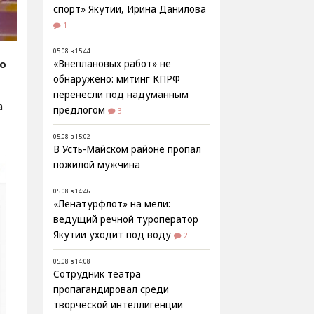
спорт» Якутии, Ирина Данилова
1
05.08 в 15:44
fo
«Внеплановых работ» не
обнаружено: митинг КПРФ
перенесли под надуманным
а
предлогом
3
05.08 в 15:02
В Усть-Майском районе пропал
пожилой мужчина
05.08 в 14:46
«Ленатурфлот» на мели:
ведущий речной туроператор
Якутии уходит под воду
2
05.08 в 14:08
Сотрудник театра
пропагандировал среди
творческой интеллигенции