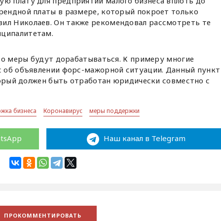
ую плату для предприятий малого бизнеса вплоть до
арендной платы в размере, который покроет только
ил Николаев. Он также рекомендовал рассмотреть те
иципалитетам.
то меры будут дорабатываться. К примеру многие
 об объявлении форс-мажорной ситуации. Данный пункт
торый должен быть отработан юридически совместно с
жка бизнеса
Коронавирус
меры поддержки
atsApp
Наш канал в Telegram