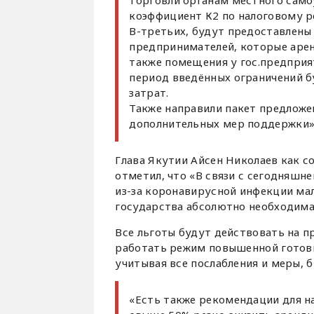
торговли органам местного сам
коэффициент К2 по налоговому 
В-третьих, будут предоставлены 
предпринимателей, которые аре
также помещения у гос.предприят
период введённых ограничений б
затрат.
Также направили пакет предложе
дополнительных мер поддержки»,
Глава Якутии Айсен Николаев как 
отметил, что «В связи с сегодняш
из-за коронавирусной инфекции ма
государства абсолютно необходима«
Все льготы будут действовать на пр
работать режим повышенной готовн
учитывая все послабления и меры, б
«Есть также рекомендации для н