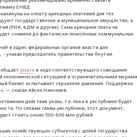
оуправления рекомендовано временно снизить
режиму ЕНВД.
каникулы на оплату арендных платежей для тех
ндуют государственное и муниципальное имущество, а
ий (РИК, КДМ и другие). Сама арендная плата на
удет снижена до фактически понесённых коммунальных
ний в адрес федеральных органов власти для
 - указал председатель правительства Якутии.
сообщает
ysia.ru
в ходе соответствующего совещания
ней экономической ситуацией и ограничительными мерами
лый бизнес испытывает серьезное давление. Поддержка
, — сказал Айсен Николаев.
отяжении действия указа, т.е. пока в республике будет
ости. По словам главы республики, этот документ,
удет стоить около 500-600 млн рублей.
аших хозяйствующих субъектов с долей государства