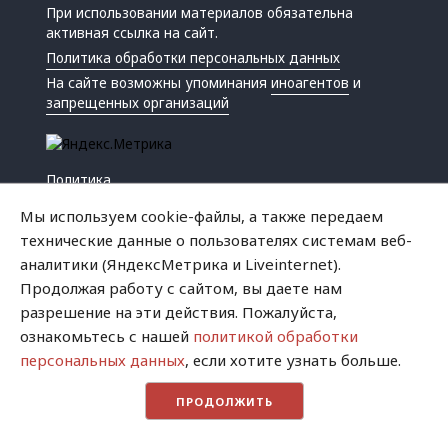
При использовании материалов обязательна
активная ссылка на сайт.
Политика обработки персональных данных
На сайте возможны упоминания
иноагентов
и
запрещенных организаций
Политика
Экономика
Мы используем cookie-файлы, а также передаем
Жизнь
технические данные о пользователях системам веб-
Происшествия
аналитики (ЯндексМетрика и Liveinternet).
Культура
Продолжая работу с сайтом, вы даете нам
Республика
разрешение на эти действия. Пожалуйста,
Криминал
ознакомьтесь с нашей
политикой обработки
Успех
персональных данных
, если хотите узнать больше.
Хватит это терпеть
ПРОДОЛЖИТЬ
Город