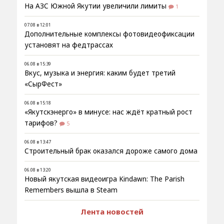
На АЗС Южной Якутии увеличили лимиты
1
07.08 в 12:01
Дополнительные комплексы фотовидеофиксации
установят на федтрассах
06.08 в 15:39
Вкус, музыка и энергия: каким будет третий
«СырФест»
06.08 в 15:18
«Якутскэнерго» в минусе: нас ждёт кратный рост
тарифов?
5
06.08 в 13:47
Строительный брак оказался дороже самого дома
06.08 в 13:20
Новый якутская видеоигра Kindawn: The Parish
Remembers вышла в Steam
Лента новостей