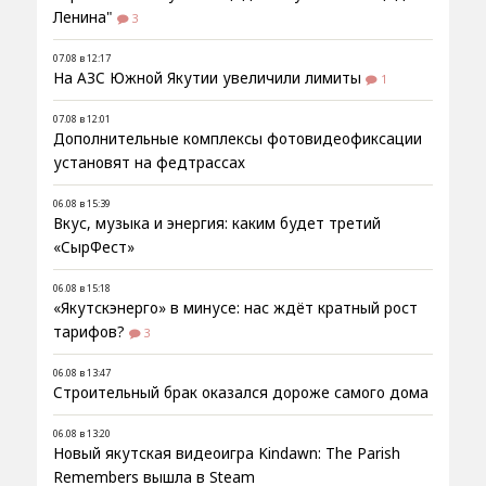
Ленина"
3
07.08 в 12:17
На АЗС Южной Якутии увеличили лимиты
1
07.08 в 12:01
Дополнительные комплексы фотовидеофиксации
установят на федтрассах
06.08 в 15:39
Вкус, музыка и энергия: каким будет третий
«СырФест»
06.08 в 15:18
«Якутскэнерго» в минусе: нас ждёт кратный рост
тарифов?
3
06.08 в 13:47
Строительный брак оказался дороже самого дома
06.08 в 13:20
Новый якутская видеоигра Kindawn: The Parish
Remembers вышла в Steam