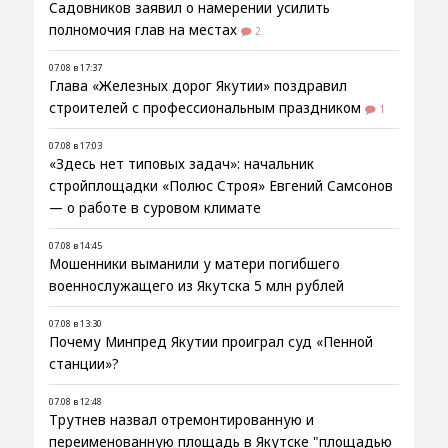
Садовников заявил о намерении усилить
полномочия глав на местах
2
07.08 в 17:37
Глава «Железных дорог Якутии» поздравил
строителей с профессиональным праздником
1
07.08 в 17:03
«Здесь нет типовых задач»: начальник
стройплощадки «Полюс Строя» Евгений Самсонов
— о работе в суровом климате
07.08 в 14:45
Мошенники выманили у матери погибшего
военнослужащего из Якутска 5 млн рублей
07.08 в 13:30
Почему Минпред Якутии проиграл суд «Пенной
станции»?
07.08 в 12:48
Трутнев назвал отремонтированную и
переименованную площадь в Якутске "площадью