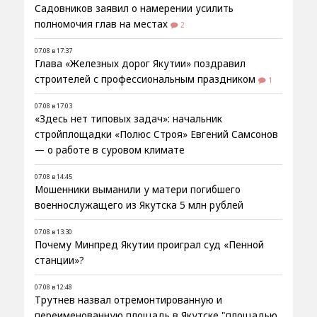
Садовников заявил о намерении усилить
полномочия глав на местах
2
07.08 в 17:37
Глава «Железных дорог Якутии» поздравил
строителей с профессиональным праздником
1
07.08 в 17:03
«Здесь нет типовых задач»: начальник
стройплощадки «Полюс Строя» Евгений Самсонов
— о работе в суровом климате
07.08 в 14:45
Мошенники выманили у матери погибшего
военнослужащего из Якутска 5 млн рублей
07.08 в 13:30
Почему Минпред Якутии проиграл суд «Пенной
станции»?
07.08 в 12:48
Трутнев назвал отремонтированную и
переименованную площадь в Якутске "площадью