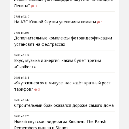
Ленина"
3
07.08 в 12:17
На АЗС Южной Якутии увеличили лимиты
1
07.08 в 12:01
Дополнительные комплексы фотовидеофиксации
установят на федтрассах
06.08 в 15:39
Вкус, музыка и энергия: каким будет третий
«СырФест»
06.08 в 15:18
«Якутскэнерго» в минусе: нас ждёт кратный рост
тарифов?
3
06.08 в 13:47
Строительный брак оказался дороже самого дома
06.08 в 13:20
Новый якутская видеоигра Kindawn: The Parish
Remembers вышла в Steam