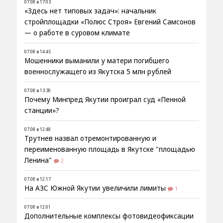
07.08 в 17:03
«Здесь нет типовых задач»: начальник
стройплощадки «Полюс Строя» Евгений Самсонов
— о работе в суровом климате
07.08 в 14:45
Мошенники выманили у матери погибшего
военнослужащего из Якутска 5 млн рублей
07.08 в 13:30
Почему Минпред Якутии проиграл суд «Пенной
станции»?
07.08 в 12:48
Трутнев назвал отремонтированную и
переименованную площадь в Якутске "площадью
Ленина"
2
07.08 в 12:17
На АЗС Южной Якутии увеличили лимиты
1
07.08 в 12:01
Дополнительные комплексы фотовидеофиксации