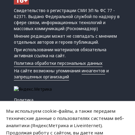
Свидетельство о регистрации СМИ ЭЛ № ФС 77 -
62371. Выдано Федеральной службой по надзору в
сфере связи, информационных технологий и
массовых коммуникаций (Роскомнадзор)
Мнение редакции может не совпадать с мнением
отдельных авторов и героев публикаций.
При использовании материалов обязательна
активная ссылка на сайт.
Политика обработки персональных данных
На сайте возможны упоминания
иноагентов
и
запрещенных организаций
Политика
Экономика
Мы используем cookie-файлы, а также передаем
Жизнь
технические данные о пользователях системам веб-
Происшествия
аналитики (ЯндексМетрика и Liveinternet).
Культура
Продолжая работу с сайтом, вы даете нам