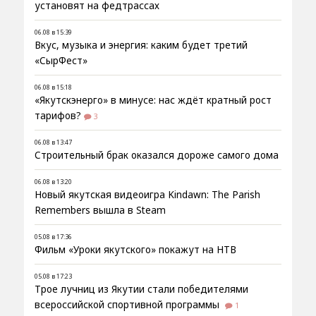
установят на федтрассах
06.08 в 15:39
Вкус, музыка и энергия: каким будет третий
«СырФест»
06.08 в 15:18
«Якутскэнерго» в минусе: нас ждёт кратный рост
тарифов?
3
06.08 в 13:47
Строительный брак оказался дороже самого дома
06.08 в 13:20
Новый якутская видеоигра Kindawn: The Parish
Remembers вышла в Steam
05.08 в 17:36
Фильм «Уроки якутского» покажут на НТВ
05.08 в 17:23
Трое лучниц из Якутии стали победителями
всероссийской спортивной программы
1