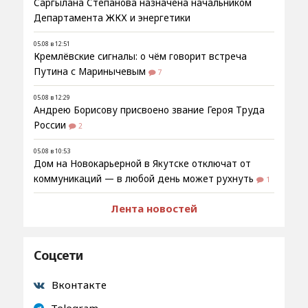
Саргылана Степанова назначена начальником
Департамента ЖКХ и энергетики
05.08 в 12:51
Кремлёвские сигналы: о чём говорит встреча
Путина с Маринычевым
7
05.08 в 12:29
Андрею Борисову присвоено звание Героя Труда
России
2
05.08 в 10:53
Дом на Новокарьерной в Якутске отключат от
коммуникаций — в любой день может рухнуть
1
Лента новостей
Соцсети
Вконтакте
Telegram