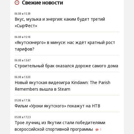
Свежие новости
06.08 в 15:39
Вкус, музыка и энергия: каким будет третий
«СырФест»
06.08 в 15:18
«Якутскэнерго» в минусе: нас ждёт кратный рост
тарифов?
06.08 в 13:47
Строительный брак оказался дороже самого дома
06.08 в 13:20
Новый якутская видеоигра Kindawn: The Parish
Remembers вышла в Steam
05.08 в 17:36
Фильм «Уроки якутского» покажут на НТВ
05.08 в 17:23
Трое лучниц из Якутии стали победителями
всероссийской спортивной программы
1