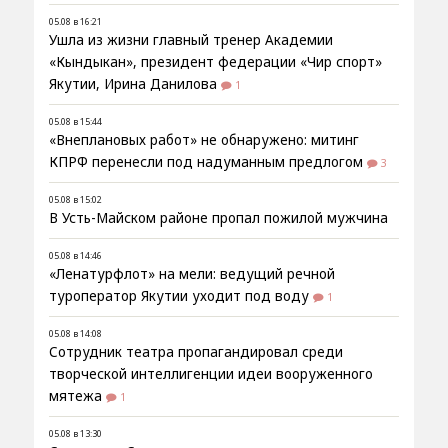
05.08 в 16:21
Ушла из жизни главный тренер Академии
«Кындыкан», президент федерации «Чир спорт»
Якутии, Ирина Данилова
1
05.08 в 15:44
«Внеплановых работ» не обнаружено: митинг
КПРФ перенесли под надуманным предлогом
3
05.08 в 15:02
В Усть-Майском районе пропал пожилой мужчина
05.08 в 14:46
«Ленатурфлот» на мели: ведущий речной
туроператор Якутии уходит под воду
1
05.08 в 14:08
Сотрудник театра пропагандировал среди
творческой интеллигенции идеи вооруженного
мятежа
1
05.08 в 13:30