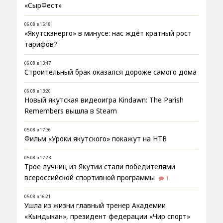
«СырФест»
06.08 в 15:18
«Якутскэнерго» в минусе: нас ждёт кратный рост
тарифов?
06.08 в 13:47
Строительный брак оказался дороже самого дома
06.08 в 13:20
Новый якутская видеоигра Kindawn: The Parish
Remembers вышла в Steam
05.08 в 17:36
Фильм «Уроки якутского» покажут на НТВ
05.08 в 17:23
Трое лучниц из Якутии стали победителями
всероссийской спортивной программы
1
05.08 в 16:21
Ушла из жизни главный тренер Академии
«Кындыкан», президент федерации «Чир спорт»