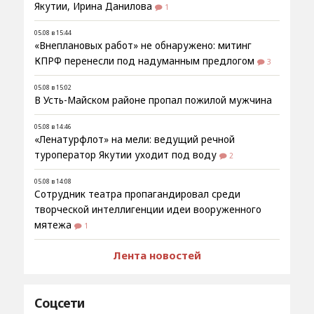
Якутии, Ирина Данилова
1
05.08 в 15:44
«Внеплановых работ» не обнаружено: митинг
КПРФ перенесли под надуманным предлогом
3
05.08 в 15:02
В Усть-Майском районе пропал пожилой мужчина
05.08 в 14:46
«Ленатурфлот» на мели: ведущий речной
туроператор Якутии уходит под воду
2
05.08 в 14:08
Сотрудник театра пропагандировал среди
творческой интеллигенции идеи вооруженного
мятежа
1
Лента новостей
Соцсети