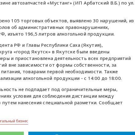
зине автозапчастей «Мустанг» (ИП Арбатский В.Б.) по ул.
ено 105 торговых объектов, выявлено 30 нарушений, из
колов об административных правонарушениях,
РФ, изъято 196,5 литров алкогольной продукции.
ента РФ и Главы Республики Саха (Якутия),
круга «город Якутск» в Якутске были введены
еры и приостановлена деятельность всех предприятий
тий вне зависимости от формы собственности, за
питания, товарами первой необходимости. Также
лизации алкогольной продукции - с 14:00 до 18:00.
льность не подпадает под ограничительные меры,
ниях условия для соблюдения дистанции между
в путем нанесения специальной разметки. Сообщает
егальный бизнес