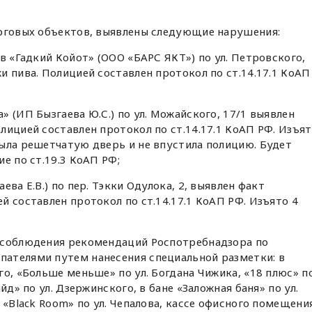
орговых объектов, выявлены следующие нарушения:
в «Гадкий Койот» (ООО «БАРС ЯКТ») по ул. Петровского,
и пива. Полицией составлен протокол по ст.14.17.1 КоАП
 (ИП Бызгаева Ю.С.) по ул. Можайского, 17/1 выявлен
лицией составлен протокол по ст.14.17.1 КоАП РФ. Изъят
ыла решетчатую дверь и не впустила полицию. Будет
е по ст.19.3 КоАП РФ;
ва Е.В.) по пер. Тэкки Одулока, 2, выявлен факт
й составлен протокол по ст.14.17.1 КоАП РФ. Изъято 4
 соблюдения рекомендаций Роспотребнадзора по
ателями путем нанесения специальной разметки: в
го, «Больше меньше» по ул. Богдана Чижика, «18 плюс» п
йд» по ул. Дзержинского, в бане «Заложная баня» по ул.
 «Black Room» по ул. Чепалова, кассе офисного помещени