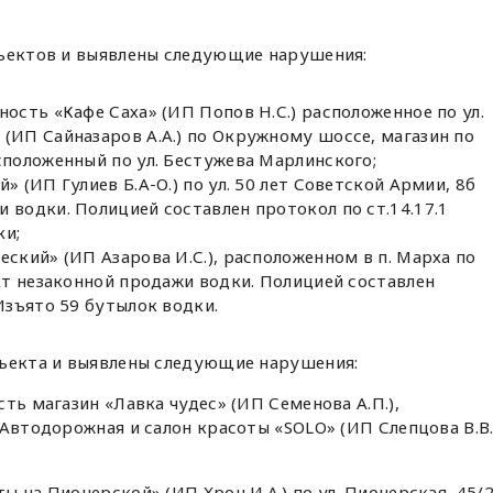
бъектов и выявлены следующие нарушения:
ность «Кафе Саха» (ИП Попов Н.С.) расположенное по ул.
(ИП Сайназаров А.А.) по Окружному шоссе, магазин по
сположенный по ул. Бестужева Марлинского;
» (ИП Гулиев Б.А-О.) по ул. 50 лет Советской Армии, 8б
 водки. Полицией составлен протокол по ст.14.17.1
ки;
еский» (ИП Азарова И.С.), расположенном в п. Марха по
акт незаконной продажи водки. Полицией составлен
 Изъято 59 бутылок водки.
бъекта и выявлены следующие нарушения:
ть магазин «Лавка чудес» (ИП Семенова А.П.),
 Автодорожная и салон красоты «SOLO» (ИП Слепцова В.В.
 на Пионерской» (ИП Хрон И.А.) по ул. Пионерская, 45/