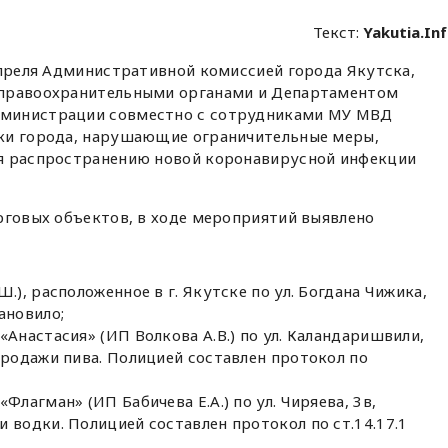
Текст:
Yakutia.In
апреля Административной комиссией города Якутска,
 правоохранительными органами и Департаментом
министрации совместно с сотрудниками МУ МВД
ки города, нарушающие ограничительные меры,
я распространению новой коронавирусной инфекции
рговых объектов, в ходе мероприятий выявлено
.), расположенное в г. Якутске по ул. Богдана Чижика,
ановило;
«Анастасия» (ИП Волкова А.В.) по ул. Каландаришвили,
продажи пива. Полицией составлен протокол по
Флагман» (ИП Бабичева Е.А.) по ул. Чиряева, 3в,
 водки. Полицией составлен протокол по ст.14.17.1