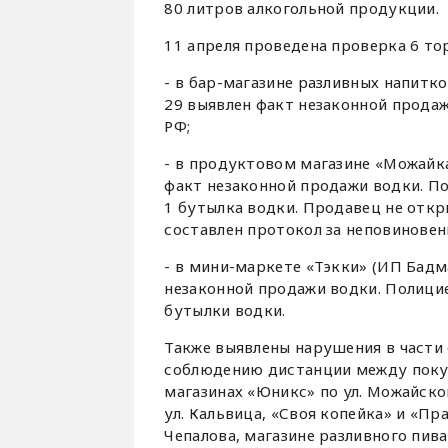
80 литров алкогольной продукции.
11 апреля проведена проверка 6 т
- в бар-магазине разливных напитко
29 выявлен факт незаконной продаж
РФ;
- в продуктовом магазине «Можайка»
факт незаконной продажи водки. По
1 бутылка водки. Продавец не откр
составлен протокол за неповиновени
- в мини-маркете «Тэкки» (ИП Бадмае
незаконной продажи водки. Полицие
бутылки водки.
Также выявлены нарушения в части
соблюдению дистанции между покуп
магазинах «Юникс» по ул. Можайско
ул. Кальвица, «Своя копейка» и «Пра
Чепалова, магазине разливного пива