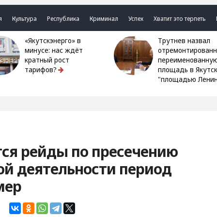
я
Культура
Республика
Криминал
Успех
Хватит это терпеть
«Якутскэнерго» в
Трутнев назвал
минусе: нас ждёт
отремонтированн
кратный рост
переименованну
тарифов?
площадь в Якутс
"площадью Ленин
тся рейды по пресечению
ой деятельности период
мер