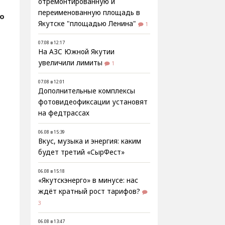
отремонтированную и
переименованную площадь в
fo
Якутске "площадью Ленина"
1
07.08 в 12:17
На АЗС Южной Якутии
увеличили лимиты
1
07.08 в 12:01
Дополнительные комплексы
фотовидеофиксации установят
на федтрассах
06.08 в 15:39
Вкус, музыка и энергия: каким
будет третий «СырФест»
06.08 в 15:18
«Якутскэнерго» в минусе: нас
ждёт кратный рост тарифов?
3
06.08 в 13:47