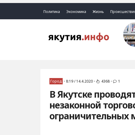
Политика
Экономика
Жизнь
Происшестви
Город
•
8:19 / 14.4.2020
•
4368
•
1
В Якутске проводя
незаконной торгов
ограничительных 