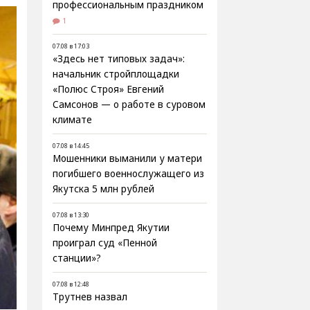
профессиональным праздником
1
07.08 в 17:03
«Здесь нет типовых задач»:
начальник стройплощадки
«Полюс Строя» Евгений
Самсонов — о работе в суровом
климате
07.08 в 14:45
Мошенники выманили у матери
погибшего военнослужащего из
Якутска 5 млн рублей
07.08 в 13:30
Почему Минпред Якутии
проиграл суд «Пенной
станции»?
07.08 в 12:48
Трутнев назвал