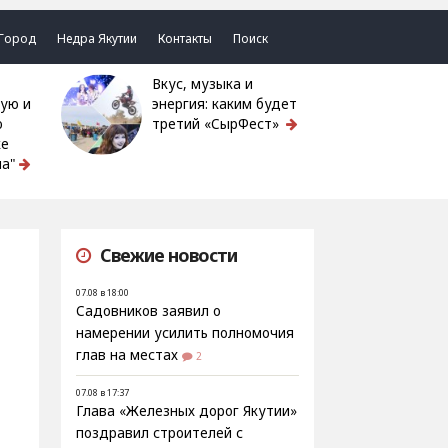
Город
Недра Якутии
Контакты
Поиск
Вкус, музыка и
ую и
энергия: каким будет
ю
третий «СырФест»
ке
а"
Свежие новости
07.08 в 18:00
Садовников заявил о
намерении усилить полномочия
глав на местах
2
07.08 в 17:37
Глава «Железных дорог Якутии»
поздравил строителей с