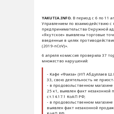
YAKUTIA.INFO.
В период с 6 по 11 
Управлением по взаимодействию с
предпринимательства Окружной ад
«Якутское» выявлены торговые точ
введенные в целях противодействи
(2019-nCoV)».
6 апреля комиссия проверила 37 то
множество нарушений:
- Кафе «Фаиза» (ИП Абдуллаев Ш.Ш
33, свою деятельность не приост
- в продовольственном магазине 
25 к1, выявлен факт незаконной 
ст.14.17.1 КоАП РФ;
- в продовольственном магазине «
выявлен факт незаконной продажи
КоАП РФ.