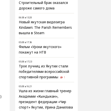
Строительный брак оказался
дороже самого дома
06.08 в 13:20
Новый якутская видеоигра
Kindawn: The Parish Remembers
вышла в Steam
05.08 в 17:36
Фильм «Уроки якутского»
покажут на НТВ
05.08 в 17:23
Трое лучниц из Якутии стали
победителями всероссийской
спортивной программы
1
05.08 в 16:21
Ушла из жизни главный тренер
)
Академии «Кындыкан»,
президент федерации «Чир
спорт» Якутии, Ирина Данилова
2