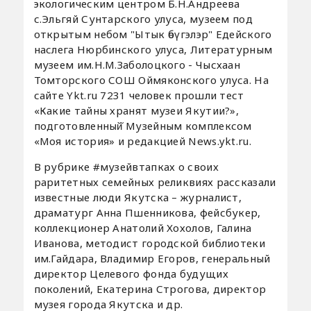
экологическим центром Б.Н.Андреева
с.Эльгяй Сунтарского улуса, музеем под
открытым небом "Ытык өбүгэлэр" Едейского
наслега Нюрбинского улуса, Литературным
музеем им.Н.М.Заболоцкого - Чысхаан
Томторского СОШ Оймяконского улуса. На
сайте Ykt.ru 7231 человек прошли тест
«Какие тайны хранят музеи Якутии?»,
подготовленный̆ Музейным комплексом
«Моя история» и редакцией News.ykt.ru.
В рубрике #музейвтапках о своих
раритетных семейных реликвиях рассказали
известные люди Якутска – журналист,
драматург Анна Пшенникова, фейсбукер,
коллекционер Анатолий Хохолов, Галина
Иванова, методист городской библиотеки
им.Гайдара, Владимир Егоров, генеральный
директор Целевого фонда будущих
поколений, Екатерина Строгова, директор
музея города Якутска и др.