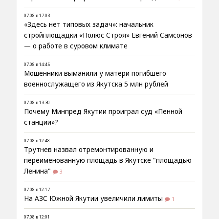
07.08 в 17:03
«Здесь нет типовых задач»: начальник
стройплощадки «Полюс Строя» Евгений Самсонов
— о работе в суровом климате
07.08 в 14:45
Мошенники выманили у матери погибшего
военнослужащего из Якутска 5 млн рублей
07.08 в 13:30
Почему Минпред Якутии проиграл суд «Пенной
станции»?
07.08 в 12:48
Трутнев назвал отремонтированную и
переименованную площадь в Якутске "площадью
Ленина"
3
07.08 в 12:17
На АЗС Южной Якутии увеличили лимиты
1
07.08 в 12:01