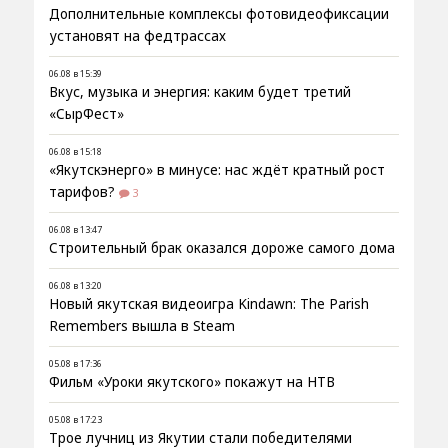
Дополнительные комплексы фотовидеофиксации
установят на федтрассах
06.08 в 15:39
Вкус, музыка и энергия: каким будет третий
«СырФест»
06.08 в 15:18
«Якутскэнерго» в минусе: нас ждёт кратный рост
тарифов?
3
06.08 в 13:47
Строительный брак оказался дороже самого дома
06.08 в 13:20
Новый якутская видеоигра Kindawn: The Parish
Remembers вышла в Steam
05.08 в 17:36
Фильм «Уроки якутского» покажут на НТВ
05.08 в 17:23
Трое лучниц из Якутии стали победителями