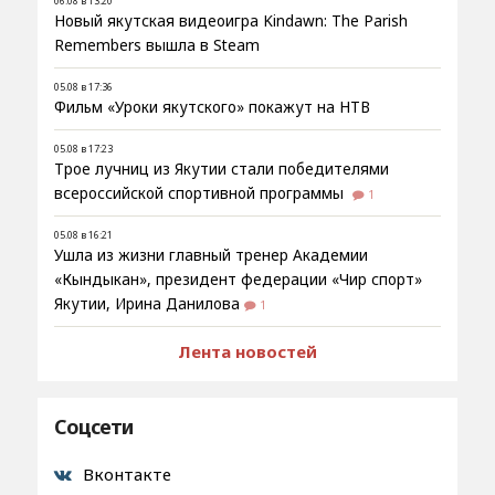
06.08 в 13:20
Новый якутская видеоигра Kindawn: The Parish
Remembers вышла в Steam
05.08 в 17:36
Фильм «Уроки якутского» покажут на НТВ
05.08 в 17:23
Трое лучниц из Якутии стали победителями
всероссийской спортивной программы
1
05.08 в 16:21
Ушла из жизни главный тренер Академии
«Кындыкан», президент федерации «Чир спорт»
Якутии, Ирина Данилова
1
Лента новостей
Соцсети
Вконтакте