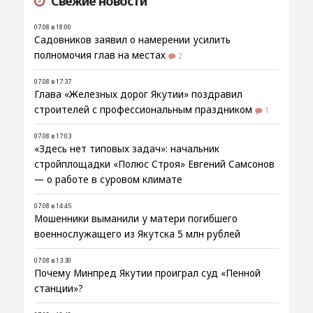
Свежие новости
07.08 в 18:00
Садовников заявил о намерении усилить
полномочия глав на местах
2
07.08 в 17:37
Глава «Железных дорог Якутии» поздравил
строителей с профессиональным праздником
1
07.08 в 17:03
«Здесь нет типовых задач»: начальник
стройплощадки «Полюс Строя» Евгений Самсонов
— о работе в суровом климате
07.08 в 14:45
Мошенники выманили у матери погибшего
военнослужащего из Якутска 5 млн рублей
07.08 в 13:30
Почему Минпред Якутии проиграл суд «Пенной
станции»?