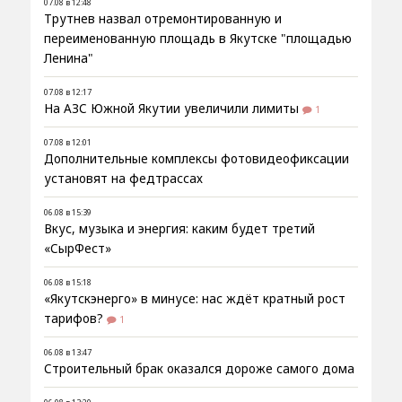
07.08 в 12:48
Трутнев назвал отремонтированную и
переименованную площадь в Якутске "площадью
Ленина"
07.08 в 12:17
На АЗС Южной Якутии увеличили лимиты
1
07.08 в 12:01
Дополнительные комплексы фотовидеофиксации
установят на федтрассах
06.08 в 15:39
Вкус, музыка и энергия: каким будет третий
«СырФест»
06.08 в 15:18
«Якутскэнерго» в минусе: нас ждёт кратный рост
тарифов?
1
06.08 в 13:47
Строительный брак оказался дороже самого дома