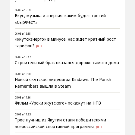
06.08 в 15:39
Вкус, музыка и энергия: каким будет третий
«СырФест»
06.08 в 15:18
«Якутскэнерго» в минусе: нас ждёт кратный рост
тарифов?
3
06.08 в 13:47
Строительный брак оказался дороже самого дома
06.08 в 13:20
Новый якутская видеоигра Kindawn: The Parish
Remembers вышла в Steam
05.08 в 17:36
Фильм «Уроки якутского» покажут на НТВ
05.08 в 17:23
Трое лучниц из Якутии стали победителями
всероссийской спортивной программы
1