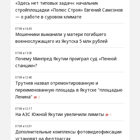
«Здесь нет типовых задач»: начальник
стройплощадки «Полюс Строя» Евгений Самсонов
— о работе в суровом климате
07.08 в 14:45
Мошенники выманили у матери погибшего
военнослужащего из Якутска 5 млн рублей
07.08 в 13:30
Почему Минпред Якутии проиграл суд «Пенной
станции»?
07.08 в 12:48
Трутнев назвал отремонтированную и
переименованную площадь в Якутске "площадью
Ленина"
2
07.08 в 12:17
На АЗС Южной Якутии увеличили лимиты
1
07.08 в 12:01
Дополнительные комплексы фотовидеофиксации
установят на федтрассах