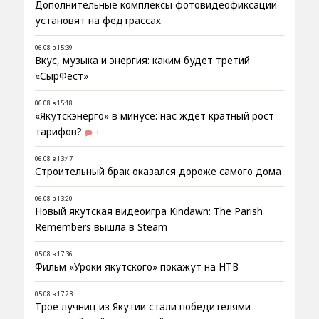
Дополнительные комплексы фотовидеофиксации
установят на федтрассах
06.08 в 15:39
Вкус, музыка и энергия: каким будет третий
«СырФест»
06.08 в 15:18
«Якутскэнерго» в минусе: нас ждёт кратный рост
тарифов?
3
06.08 в 13:47
Строительный брак оказался дороже самого дома
06.08 в 13:20
Новый якутская видеоигра Kindawn: The Parish
Remembers вышла в Steam
05.08 в 17:36
Фильм «Уроки якутского» покажут на НТВ
05.08 в 17:23
Трое лучниц из Якутии стали победителями