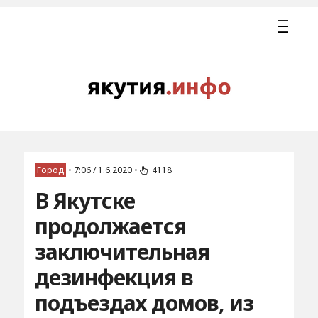
Город
•
7:06 / 1.6.2020
•
4118
В Якутске
продолжается
заключительная
дезинфекция в
подъездах домов, из