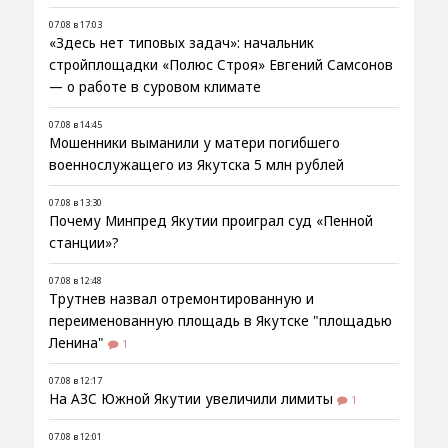
07.08 в 17:03
«Здесь нет типовых задач»: начальник
стройплощадки «Полюс Строя» Евгений Самсонов
— о работе в суровом климате
07.08 в 14:45
Мошенники выманили у матери погибшего
военнослужащего из Якутска 5 млн рублей
07.08 в 13:30
Почему Минпред Якутии проиграл суд «Пенной
станции»?
07.08 в 12:48
Трутнев назвал отремонтированную и
переименованную площадь в Якутске "площадью
Ленина"
1
07.08 в 12:17
На АЗС Южной Якутии увеличили лимиты
1
07.08 в 12:01