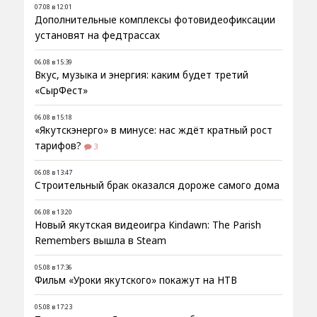
07.08 в 12:01
Дополнительные комплексы фотовидеофиксации
установят на федтрассах
06.08 в 15:39
Вкус, музыка и энергия: каким будет третий
«СырФест»
06.08 в 15:18
«Якутскэнерго» в минусе: нас ждёт кратный рост
тарифов?
3
06.08 в 13:47
Строительный брак оказался дороже самого дома
06.08 в 13:20
Новый якутская видеоигра Kindawn: The Parish
Remembers вышла в Steam
05.08 в 17:36
Фильм «Уроки якутского» покажут на НТВ
05.08 в 17:23