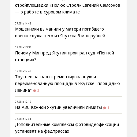
стройплощадки «Полюс Строя» Евгений Самсонов
— о работе в суровом климате
07.08 в 14:45
Мошенники выманили у матери погибшего
военнослужащего из Якутска 5 млн рублей
07.08 в 13:30
Почему Минпред Якутии проиграл суд «Пенной
станции»?
07.08 в 12:48
Трутнев назвал отремонтированную и
переименованную площадь в Якутске "площадью
Ленина"
2
07.08 в 12:17
На АЗС Южной Якутии увеличили лимиты
1
07.08 в 12:01
Дополнительные комплексы фотовидеофиксации
установят на федтрассах