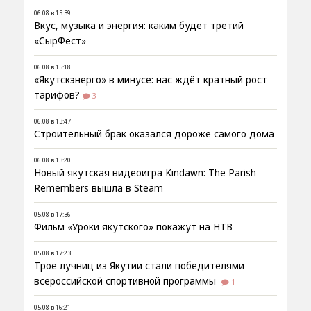
06.08 в 15:39
Вкус, музыка и энергия: каким будет третий
«СырФест»
06.08 в 15:18
«Якутскэнерго» в минусе: нас ждёт кратный рост
тарифов?
3
06.08 в 13:47
Строительный брак оказался дороже самого дома
06.08 в 13:20
Новый якутская видеоигра Kindawn: The Parish
Remembers вышла в Steam
05.08 в 17:36
Фильм «Уроки якутского» покажут на НТВ
05.08 в 17:23
Трое лучниц из Якутии стали победителями
всероссийской спортивной программы
1
05.08 в 16:21