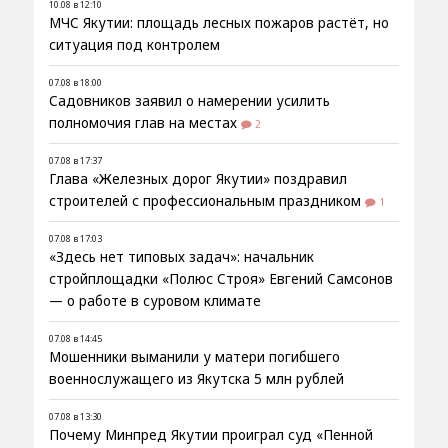
10.08 в 12:10
МЧС Якутии: площадь лесных пожаров растёт, но
ситуация под контролем
07.08 в 18:00
Садовников заявил о намерении усилить
полномочия глав на местах
2
07.08 в 17:37
Глава «Железных дорог Якутии» поздравил
строителей с профессиональным праздником
1
07.08 в 17:03
«Здесь нет типовых задач»: начальник
стройплощадки «Полюс Строя» Евгений Самсонов
— о работе в суровом климате
07.08 в 14:45
Мошенники выманили у матери погибшего
военнослужащего из Якутска 5 млн рублей
07.08 в 13:30
Почему Минпред Якутии проиграл суд «Пенной