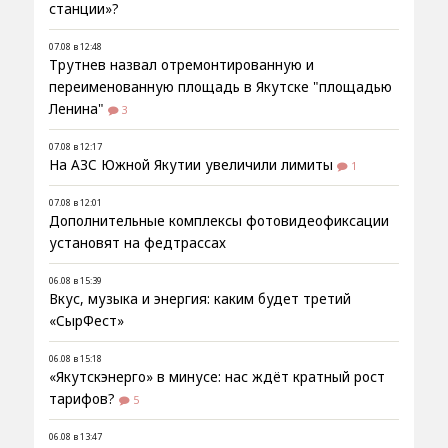
станции»?
07.08 в 12:48
Трутнев назвал отремонтированную и
переименованную площадь в Якутске "площадью
Ленина"
3
07.08 в 12:17
На АЗС Южной Якутии увеличили лимиты
1
07.08 в 12:01
Дополнительные комплексы фотовидеофиксации
установят на федтрассах
06.08 в 15:39
Вкус, музыка и энергия: каким будет третий
«СырФест»
06.08 в 15:18
«Якутскэнерго» в минусе: нас ждёт кратный рост
тарифов?
5
06.08 в 13:47