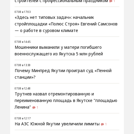
строителей с профессиональным праздником
1
07.08 в 17:03
«Здесь нет типовых задач»: начальник
стройплощадки «Полюс Строя» Евгений Самсонов
— о работе в суровом климате
07.08 в 14:45
Мошенники выманили у матери погибшего
военнослужащего из Якутска 5 млн рублей
07.08 в 13:30
Почему Минпред Якутии проиграл суд «Пенной
станции»?
07.08 в 12:48
Трутнев назвал отремонтированную и
переименованную площадь в Якутске "площадью
Ленина"
1
07.08 в 12:17
На АЗС Южной Якутии увеличили лимиты
1