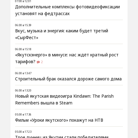
07.08 в 12:01
Дополнительные комплексы фотовидеофиксации
установят на федтрассах
06.08 в 15:39
Вкус, музыка и энергия: каким будет третий
«СырФест»
06.08 в 15:18
«Якутскэнерго» в минусе: нас ждёт кратный рост
тарифов?
2
06.08 в 13:47
Строительный брак оказался дороже самого дома
06.08 в 13:20
Новый якутская видеоигра Kindawn: The Parish
Remembers вышла в Steam
05.08 в 17:36
Фильм «Уроки якутского» покажут на НТВ
05.08 в 17:23
Трое лучниц из Якутии стали победителями