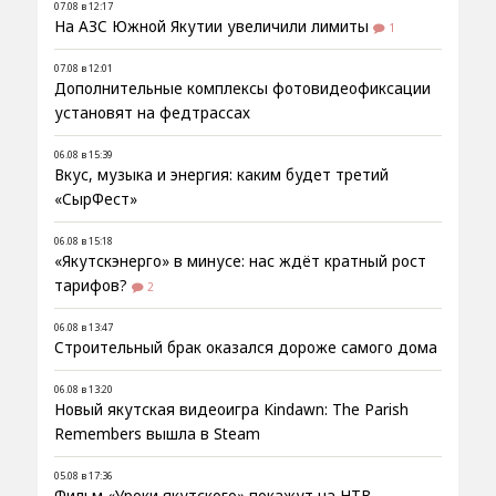
07.08 в 12:17
На АЗС Южной Якутии увеличили лимиты
1
07.08 в 12:01
Дополнительные комплексы фотовидеофиксации
установят на федтрассах
06.08 в 15:39
Вкус, музыка и энергия: каким будет третий
«СырФест»
06.08 в 15:18
«Якутскэнерго» в минусе: нас ждёт кратный рост
тарифов?
2
06.08 в 13:47
Строительный брак оказался дороже самого дома
06.08 в 13:20
Новый якутская видеоигра Kindawn: The Parish
Remembers вышла в Steam
05.08 в 17:36
Фильм «Уроки якутского» покажут на НТВ