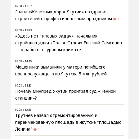
07.08 в 17:37
Глава «Железных дорог Якутии» поздравил
строителей с профессиональным праздником
1
07.08 в 17:03
«Здесь нет типовых задач»: начальник
стройплощадки «Полюс Строя» Евгений Самсонов
— о работе в суровом климате
07.08 в 14:45
Мошенники выманили у матери погибшего
военнослужащего из Якутска 5 млн рублей
07.08 в 13:30
Почему Минпред Якутии проиграл суд «Пенной
станции»?
07.08 в 12:48
Трутнев назвал отремонтированную и
переименованную площадь в Якутске "площадью
Ленина"
1