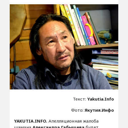
Текст:
Yakutia.Info
Фото:
Якутия.Инфо
YAKUTIA.INFO.
Апелляционная жалоба
шамана
Александра Габышева
будет